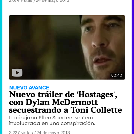
2.674 vistas
|
24 de mayo 2013
03:43
NUEVO AVANCE
Nuevo tráiler de 'Hostages',
con Dylan McDermott
secuestrando a Toni Collette
La cirujana Ellen Sanders se verá
involucrada en una conspiración.
3.227 vistas
|
24 de mayo 2013