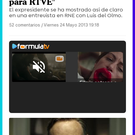
para RTVE"
El expresidente se ha mostrado así de claro
en una entrevista en RNE con Luis del Olmo.
52 comentarios
|
Viernes 24 Mayo 2013 19:18
Loaded
:
25.30%
/
Unmute
Filmin estrena el tráiler de 'Millennial Mal', su nueva comedia universitaria de la mano de Lorena Iglesias
'120 Minutos' celebra sus 2.000 programas en Telemadrid con un vídeo del día a día en la redacción