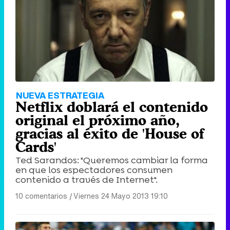
Tráiler de '33 días', la nueva serie de Atresplayer con Julián Villagrán y José Manuel Poga
Tráiler en catalán de 'Ravalear', la nueva serie de HBO Max sobre los fondos buitre
NUEVA ESTRATEGIA
Netflix doblará el contenido
original el próximo año,
gracias al éxito de 'House of
Cards'
Tráiler de la tercera temporada de 'The Walking Dead: Dead City' de AMC+
Ted Sarandos: "Queremos cambiar la forma
en que los espectadores consumen
contenido a través de Internet".
10 comentarios
|
Viernes 24 Mayo 2013 19:10
Canción ganadora de Eurovisión 2026: DARA con "Bangaranga" por Bulgaria