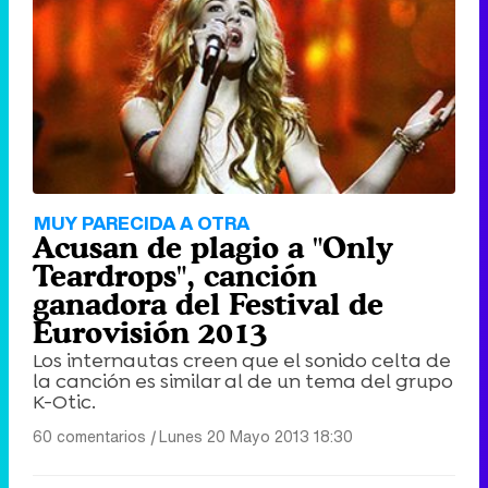
Tráiler de '33 días', la nueva serie de Atresplayer con Julián Villagrán y José Manuel Poga
Tráiler en catalán de 'Ravalear', la nueva serie de HBO Max sobre los fondos buitre
MUY PARECIDA A OTRA
Acusan de plagio a "Only
Teardrops", canción
ganadora del Festival de
Eurovisión 2013
Tráiler de la tercera temporada de 'The Walking Dead: Dead City' de AMC+
Los internautas creen que el sonido celta de
la canción es similar al de un tema del grupo
K-Otic.
60 comentarios
|
Lunes 20 Mayo 2013 18:30
Canción ganadora de Eurovisión 2026: DARA con "Bangaranga" por Bulgaria