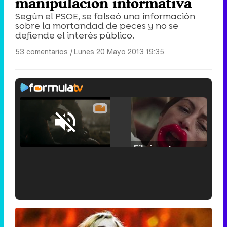
manipulación informativa
Según el PSOE, se falseó una información
sobre la mortandad de peces y no se
defiende el interés público.
53 comentarios
|
Lunes 20 Mayo 2013 19:35
Loaded
:
25.30%
/
Unmute
Filmin estrena el tráiler de 'Millennial Mal', su nueva comedia universitaria de la mano de Lorena Iglesias
'120 Minutos' celebra sus 2.000 programas en Telemadrid con un vídeo del día a día en la redacción