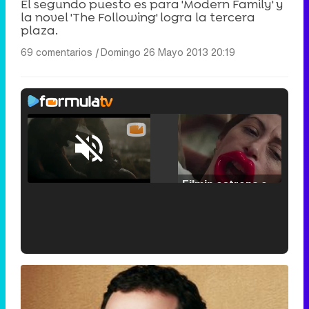
El segundo puesto es para 'Modern Family' y
la novel 'The Following' logra la tercera
plaza.
69 comentarios
|
Domingo 26 Mayo 2013 20:19
Loaded
:
25.30%
/
Unmute
Filmin estrena el tráiler de 'Millennial Mal', su nueva comedia universitaria de la mano de Lorena Iglesias
'120 Minutos' celebra sus 2.000 programas en Telemadrid con un vídeo del día a día en la redacción