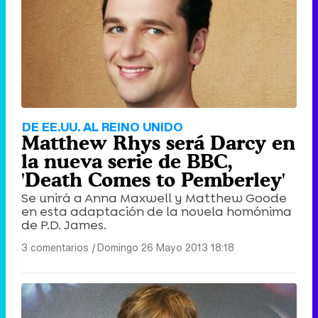
Tráiler de '33 días', la nueva serie de Atresplayer con Julián Villagrán y José Manuel Poga
Tráiler en catalán de 'Ravalear', la nueva serie de HBO Max sobre los fondos buitre
DE EE.UU. AL REINO UNIDO
Matthew Rhys será Darcy en
la nueva serie de BBC,
'Death Comes to Pemberley'
Se unirá a Anna Maxwell y Matthew Goode
Tráiler de la tercera temporada de 'The Walking Dead: Dead City' de AMC+
en esta adaptación de la novela homónima
de P.D. James.
3 comentarios
|
Domingo 26 Mayo 2013 18:18
Canción ganadora de Eurovisión 2026: DARA con "Bangaranga" por Bulgaria