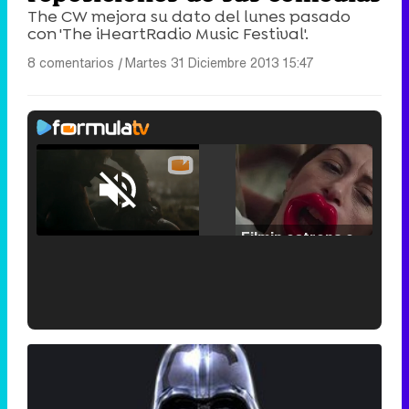
The CW mejora su dato del lunes pasado
con 'The iHeartRadio Music Festival'.
8 comentarios
|
Martes 31 Diciembre 2013 15:47
Loaded
:
25.30%
/
Unmute
Filmin estrena el tráiler de 'Millennial Mal', su nueva comedia universitaria de la mano de Lorena Iglesias
'120 Minutos' celebra sus 2.000 programas en Telemadrid con un vídeo del día a día en la redacción