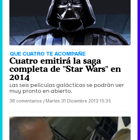
Tráiler de '33 días', la nueva serie de Atresplayer con Julián Villagrán y José Manuel Poga
Tráiler en catalán de 'Ravalear', la nueva serie de HBO Max sobre los fondos buitre
QUE CUATRO TE ACOMPAÑE
Cuatro emitirá la saga
completa de "Star Wars" en
2014
Las seis películas galácticas se podrán ver
Tráiler de la tercera temporada de 'The Walking Dead: Dead City' de AMC+
muy pronto en abierto.
38 comentarios
|
Martes 31 Diciembre 2013 15:35
Canción ganadora de Eurovisión 2026: DARA con "Bangaranga" por Bulgaria