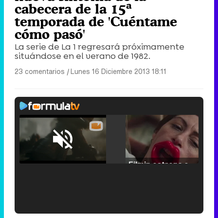
cabecera de la 15ª
temporada de 'Cuéntame
cómo pasó'
La serie de La 1 regresará próximamente
situándose en el verano de 1982.
23 comentarios
|
Lunes 16 Diciembre 2013 18:11
Loaded
:
29.30%
/
Unmute
Filmin estrena el tráiler de 'Millennial Mal', su nueva comedia universitaria de la mano de Lorena Iglesias