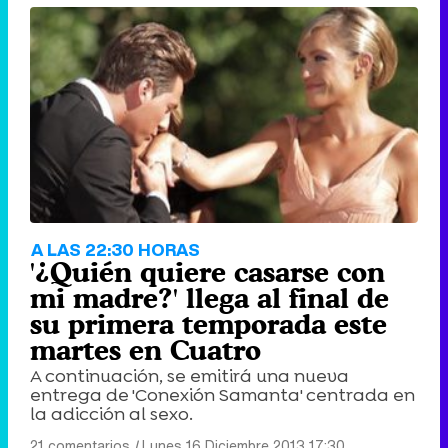
'120 Minutos' celebra sus 2.000 programas en Telemadrid con un vídeo del día a día en la redacción
Tráiler de '33 días', la nueva serie de Atresplayer con Julián Villagrán y José Manuel Poga
Tráiler en catalán de 'Ravalear', la nueva serie de HBO Max sobre los fondos buitre
A LAS 22:30 HORAS
'¿Quién quiere casarse con
mi madre?' llega al final de
su primera temporada este
martes en Cuatro
Tráiler de la tercera temporada de 'The Walking Dead: Dead City' de AMC+
A continuación, se emitirá una nueva
entrega de 'Conexión Samanta' centrada en
la adicción al sexo.
21 comentarios
|
Lunes 16 Diciembre 2013 17:30