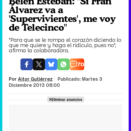
Belén Esteban: "Si Fran
Álvarez va a
'Supervivientes', me voy
de Telecinco"
"Para que se le rompa el corazón diciendo lo
que me quiere y haga el ridículo, pues no",
afirma la colaboradora.
70
Por
Aitor Gutiérrez
|
Publicado:
Martes 3
Diciembre 2013 08:00
Eliminar anuncios