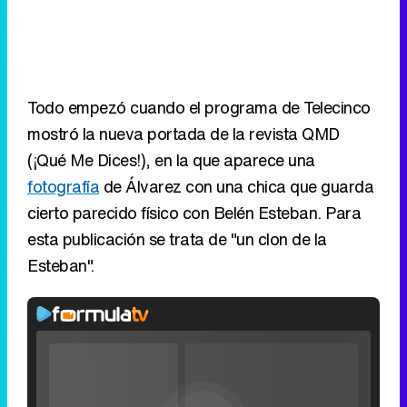
Todo empezó cuando el programa de Telecinco
mostró la nueva portada de la revista QMD
(¡Qué Me Dices!), en la que aparece una
fotografía
de Álvarez con una chica que guarda
cierto parecido físico con Belén Esteban. Para
esta publicación se trata de "un clon de la
Esteban".
Rhaenyra
toma
Desembarco
del Rey en el
Loaded
:
0%
Fullscreen
tráiler de la
Current
0:00
/
Duration
0:00
Remaining
-
0:00