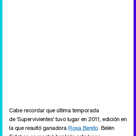
Cabe recordar que última temporada
de 'Supervivientes' tuvo lugar en 2011, edición en
la que resultó ganadora
Rosa Benito
. Belén
Esteban se mostró también este lunes
decepcionada con su compañera por defender
a
Amador
.
Eliminar anuncios