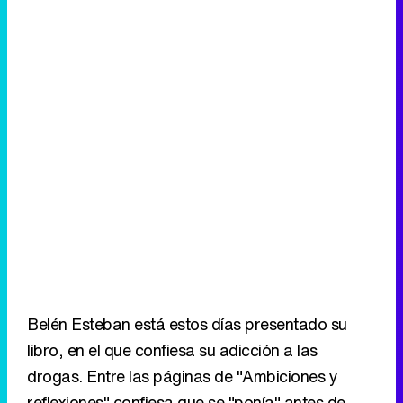
Belén Esteban está estos días presentado su
libro, en el que confiesa su adicción a las
drogas. Entre las páginas de "Ambiciones y
reflexiones" confiesa que se "ponía" antes de
salir a la pista de '
¡Más que baile!
' y ataca
duramente a sus compañeros de trabajo:
"Muchos de los que me critican temen que siga
hablando porque tengo para todos". Este lunes,