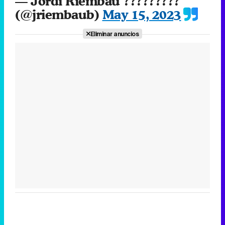
— Jordi Riembau ?????????
(@jriembaub)
May 15, 2023
Eliminar anuncios