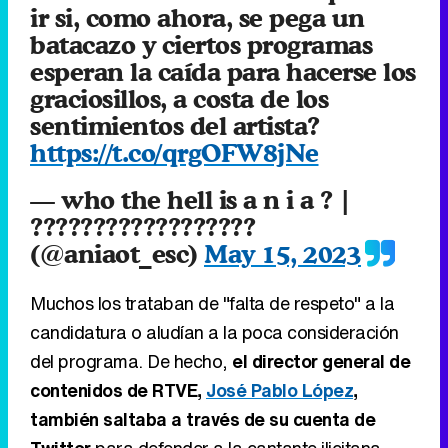
ir si, como ahora, se pega un
batacazo y ciertos programas
esperan la caída para hacerse los
graciosillos, a costa de los
sentimientos del artista?
https://t.co/qrgOFW8jNe
— who the hell is a n i a ? |
??????????????????
(@aniaot_esc)
May 15, 2023
Muchos los trataban de "falta de respeto" a la
candidatura o aludían a la poca consideración
del programa. De hecho,
el director general de
contenidos de RTVE,
José Pablo López
,
también saltaba a través de su cuenta de
Twitter
para defender a la cantante ilicitana.