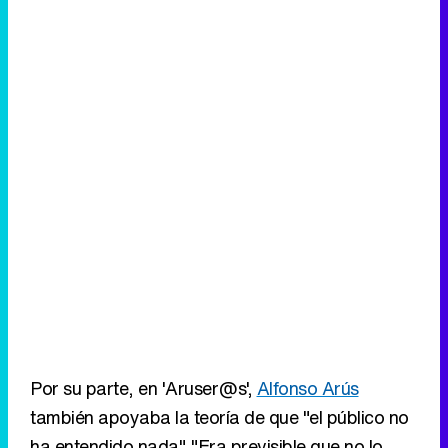
Tráiler de la tercera temporada de 'The Walking Dead: Dead City' de AMC+
Canción ganadora de Eurovisión 2026: DARA con "Bangaranga" por Bulgaria
Por su parte, en 'Aruser@s',
Alfonso Arús
también apoyaba la teoría de que "el público no
ha entendido nada". "Era previsible que no lo