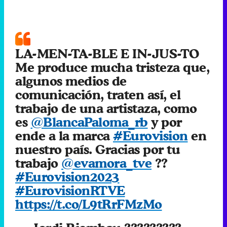
LA-MEN-TA-BLE E IN-JUS-TO
Me produce mucha tristeza que,
algunos medios de
comunicación, traten así, el
trabajo de una artistaza, como
es
@BlancaPaloma_rb
y por
ende a la marca
#Eurovision
en
nuestro país. Gracias por tu
trabajo
@evamora_tve
??
#Eurovision2023
#EurovisionRTVE
https://t.co/L9tRrFMzMo