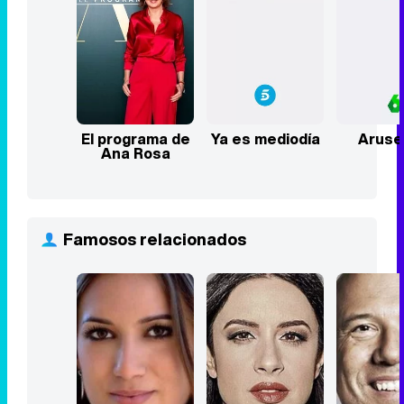
El programa de
Ya es mediodía
Arus
Ana Rosa
Famosos relacionados