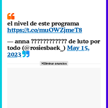
el nivel de este programa
https://t.co/muOWZjmeT8
— anna ???????????? de luto por
todo (@rosiesbaek_)
May 15,
2023
Eliminar anuncios