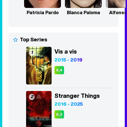
Patricia Pardo
Blanca Paloma
Alfonso
Top Series
Vis a vis
1
2015 - 2019
8,4
Stranger Things
2
2016 - 2025
8,3