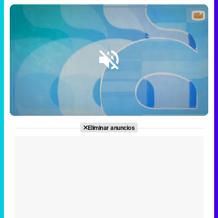
Loaded
:
13.69%
/
Unmute
Eliminar anuncios