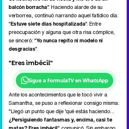
balcón borracha
". Haciendo alarde de su
verborrea, continuó narrando aquel fatídico día:
"
Estuve siete días hospitalizada
". Entre
preocupación y alguna que otra risa cómplice,
se sinceró: "
Yo nunca repito ni modelo ni
desgracias
".
"Eres imbécil"
Sigue a FormulaTV en WhatsApp
Ante los acontecimientos que le tocó vivir a
Samantha, se puso a reflexionar consigo misma:
"Llegó un punto que dije 'qué estás haciendo...
¿Persiguiendo fantasmas y, encima, casi te
matas? Eres imbécil
", comunicó. Sin embargo,