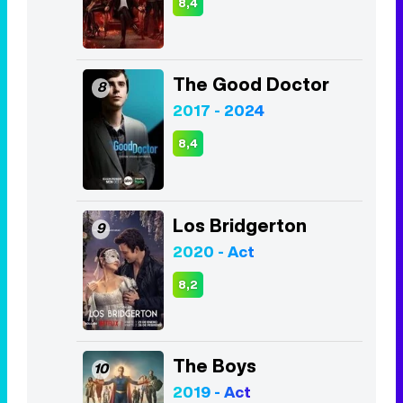
8,4
The Good Doctor
8
2017 - 2024
8,4
Los Bridgerton
9
2020 - Act
8,2
The Boys
10
2019 - Act