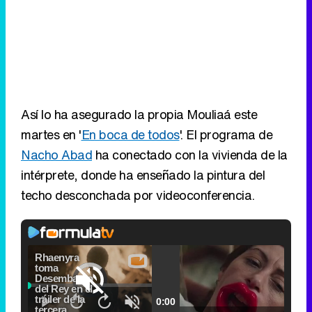
Así lo ha asegurado la propia Mouliaá este
martes en '
En boca de todos
'. El programa de
Nacho Abad
ha conectado con la vivienda de la
intérprete, donde ha enseñado la pintura del
techo desconchada por videoconferencia.
Loaded
:
5.31%
Picture-
Fullscr
Current
0:00
/
Duration
2:24
Remaining
-
2:24
in-
Pause
Unmute
Seek
Seek
Picture
back
forward