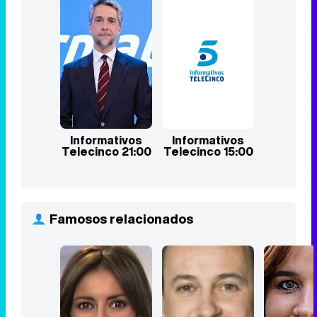
Informativos
Informativos
Telecinco 21:00
Telecinco 15:00
Famosos relacionados
Leticia Iglesias
José Ribagorda
Isabel J