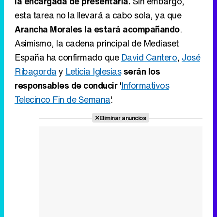
Ribagorda
y
Leticia Iglesias
serán los
Tráiler en catalán de 'Ravalear', la nueva serie de HBO Max sobre los fondos buitre
responsables de conducir
'
Informativos
Telecinco Fin de Semana
'.
Eliminar anuncios
Tráiler de la tercera temporada de 'The Walking Dead: Dead City' de AMC+
Canción ganadora de Eurovisión 2026: DARA con "Bangaranga" por Bulgaria