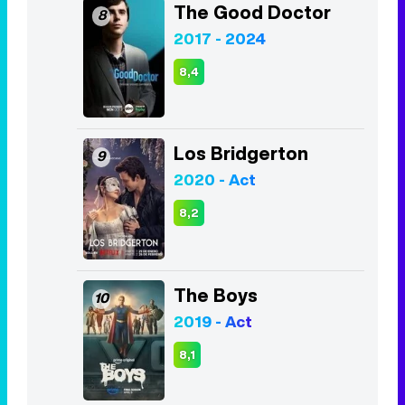
Los Bridgerton
9
2020 - Act
8,2
The Boys
10
2019 - Act
8,1
Listas