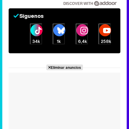
34k
1k
6,4k
258k
Eliminar anuncios