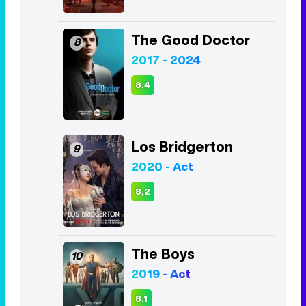
The Good Doctor
8
2017 - 2024
8,4
Los Bridgerton
9
2020 - Act
8,2
The Boys
10
2019 - Act
8,1