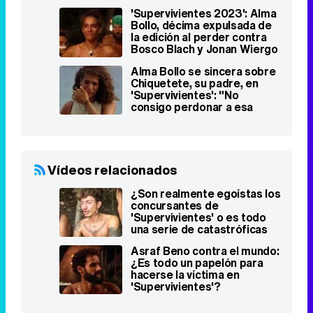
novio"
'Supervivientes 2023': Alma
Bollo, décima expulsada de
la edición al perder contra
Bosco Blach y Jonan Wiergo
Alma Bollo se sincera sobre
Chiquetete, su padre, en
'Supervivientes': "No
consigo perdonar a esa
persona"
Vídeos relacionados
¿Son realmente egoístas los
concursantes de
'Supervivientes' o es todo
una serie de catastróficas
casualidades?
Asraf Beno contra el mundo:
¿Es todo un papelón para
hacerse la víctima en
'Supervivientes'?