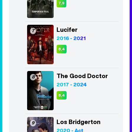
7,9
Lucifer
7
2016 - 2021
8,4
The Good Doctor
8
2017 - 2024
8,4
Los Bridgerton
9
2020 - Act