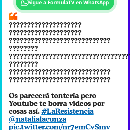
Sigue a FormulaTV en WhatsApp
????????????????????
????????????????????
????????????????????????????
????????
?????????????????????????????????
????????
????????????????????????????
????????????????????????????
Os parecerá tontería pero
Youtube te borra vídeos por
cosas así.
#LaResistencia
@natalialacunza
pic.twitter.com/nr7emCvSmv