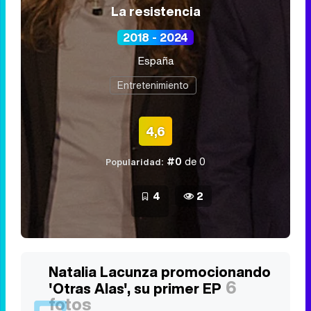
La resistencia
2018 - 2024
España
Entretenimiento
4,6
#0
de 0
Popularidad:
4
2
Natalia Lacunza promocionando
6
'Otras Alas', su primer EP
fotos