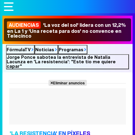
AUDIENCIAS
'La voz del sol' lidera con un 12,2%
en La 1 y 'Una receta para dos' no convence en
Telecinco
FórmulaTV
Noticias
Programas
Jorge Ponce sabotea la entrevista de Natalia
Lacunza en 'La resistencia': "Este tío me quiere
capar"
Eliminar anuncios
'LA RESISTENCIA' EN PÍXELES