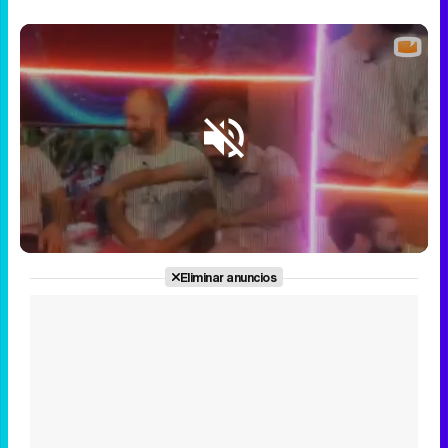
Loaded
:
2.91%
/
Unmute
Eliminar anuncios