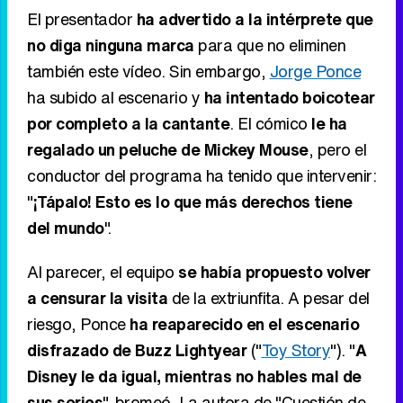
El presentador
ha advertido a la intérprete que
no diga ninguna marca
para que no eliminen
también este vídeo. Sin embargo,
Jorge Ponce
ha subido al escenario y
ha intentado boicotear
por completo a la cantante
. El cómico
le ha
regalado un peluche de Mickey Mouse
, pero el
conductor del programa ha tenido que intervenir:
"
¡Tápalo! Esto es lo que más derechos tiene
del mundo
".
Al parecer, el equipo
se había propuesto volver
a censurar la visita
de la extriunfita. A pesar del
riesgo, Ponce
ha reaparecido en el escenario
disfrazado de Buzz Lightyear
("
Toy Story
"). "
A
Disney le da igual, mientras no hables mal de
sus series
", bromeó. La autora de "Cuestión de