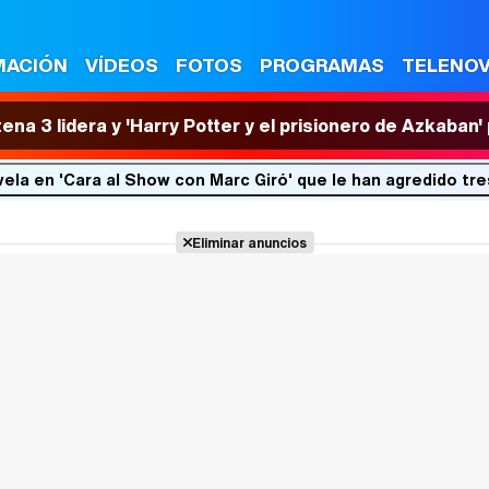
MACIÓN
VÍDEOS
FOTOS
PROGRAMAS
TELENO
tena 3 lidera y 'Harry Potter y el prisionero de Azkaban
vela en 'Cara al Show con Marc Giró' que le han agredido tr
Eliminar anuncios