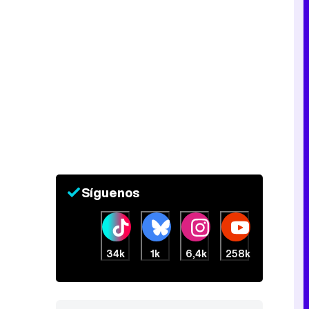
Síguenos
34k
1k
6,4k
258k