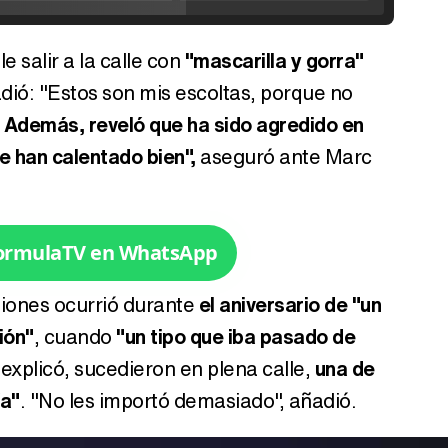
ideo
e salir a la calle con
"mascarilla y gorra"
Tráiler de '33 días', la nueva serie de Atresplayer con Julián Villagrán y José Manuel Poga
dió: "Estos son mis escoltas, porque no
.
Además, reveló que ha sido agredido en
e han calentado bien",
aseguró ante Marc
Tráiler en catalán de 'Ravalear', la nueva serie de HBO Max sobre los fondos buitre
FormulaTV en WhatsApp
iones ocurrió durante
el aniversario de "un
Tráiler de la tercera temporada de 'The Walking Dead: Dead City' de AMC+
ión"
, cuando
"un tipo que iba pasado de
 explicó, sucedieron en plena calle,
una de
ía"
. "No les importó demasiado", añadió.
Canción ganadora de Eurovisión 2026: DARA con "Bangaranga" por Bulgaria