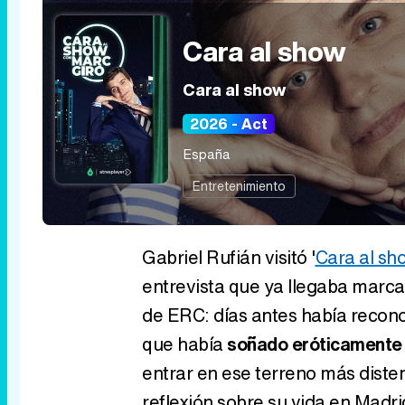
Cara al show
Cara al show
2026 - Act
España
Entretenimiento
Gabriel Rufián visitó '
Cara al sh
entrevista que ya llegaba marca
de ERC: días antes había recon
que había
soñado eróticamente 
entrar en ese terreno más diste
reflexión sobre su vida en Madri