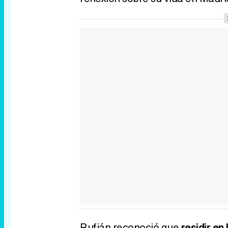
Rufián reconoció que
residir en 