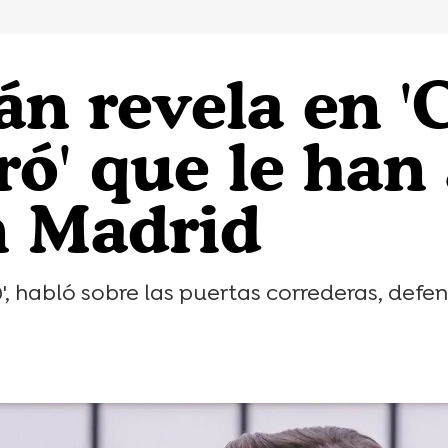
án revela en 
ó' que le han
n Madrid
', habló sobre las puertas correderas, defe