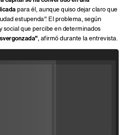
licada
para él, aunque quiso dejar claro que
iudad estupenda". El problema, según
o y social que percibe en determinados
esvergonzada"
, afirmó durante la entrevista.
ráiler de la
'
Filmin estrena el tráiler de 'Millennial Mal', su nueva comedia universitaria de la mano de Lorena Iglesias
lay
'120 Minutos' celebra sus 2.000 programas en Telemadrid con un vídeo del día a día en la redacción