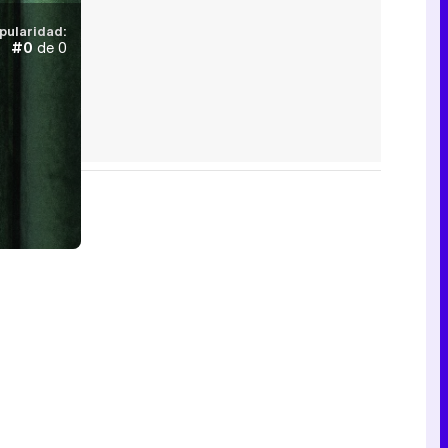
pularidad:
#0
de 0