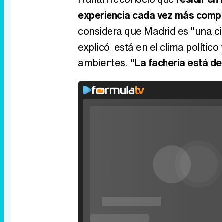
experiencia cada vez más comp
considera que Madrid es "una c
explicó, está en el clima polític
ambientes.
"La fachería está d
Rhaenyra toma Desembarco del Rey en el t
tercera temporada de 'La Casa del Dragón
P