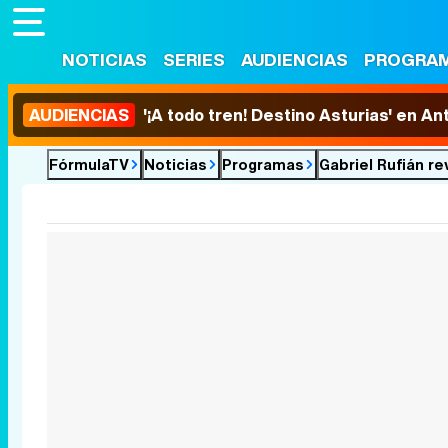
NOTICIAS
SERIES
AUDIENCIAS
PROGRA
AUDIENCIAS
'¡A todo tren! Destino Asturias' en An
FórmulaTV
Noticias
Programas
Gabriel Rufián re