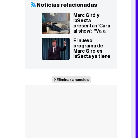
Noticias relacionadas
Marc Giró y
laSexta
presentan 'Cara
al show': "Va a
pasar lo que
El nuevo
sabemos que va
programa de
a pasar, pero os
Marc Giró en
va a sorprender"
laSexta ya tiene
título: 'Cara al
show'
Eliminar anuncios