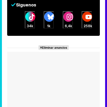
Síguenos
34k
1k
6,4k
258k
Eliminar anuncios