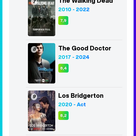
The Walking Dead
7
2010 - 2022
7,9
The Good Doctor
8
2017 - 2024
8,4
Los Bridgerton
9
2020 - Act
8,2