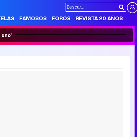
Loaded
:
4.67%
VELAS
FAMOSOS
FOROS
REVISTA 20 AÑOS
Unmute
Los redactores de FormulaTV eligen lo mejor de la televisión de 2019: series, programas y momentazos
10
 uno'