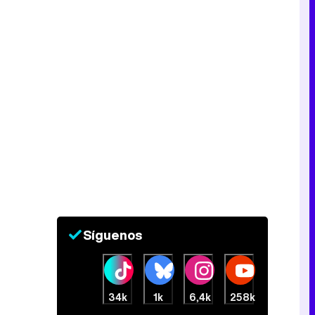
Síguenos
34k
1k
6,4k
258k