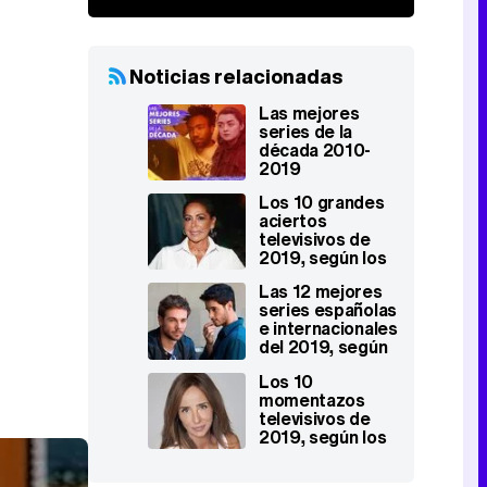
Noticias relacionadas
Las mejores
series de la
década 2010-
2019
Los 10 grandes
aciertos
televisivos de
2019, según los
redactores de
Las 12 mejores
FormulaTV
series españolas
e internacionales
del 2019, según
los redactores
Los 10
de FormulaTV
momentazos
televisivos de
2019, según los
redactores de
FormulaTV