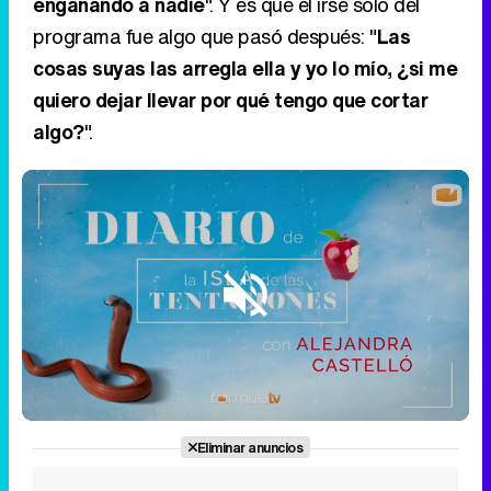
engañando a nadie
". Y es que el irse solo del
programa fue algo que pasó después: "
Las
cosas suyas las arregla ella y yo lo mío, ¿si me
quiero dejar llevar por qué tengo que cortar
algo?
".
Loaded
:
2.56%
/
Unmute
Eliminar anuncios