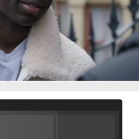
ráiler de la
'