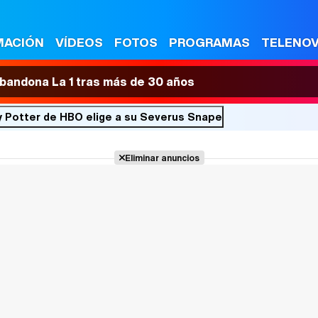
MACIÓN
VÍDEOS
FOTOS
PROGRAMAS
TELENO
 abandona La 1 tras más de 30 años
ry Potter de HBO elige a su Severus Snape
Eliminar anuncios