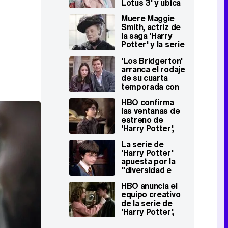
Lotus 3' y ubica
'Harry Potter' y
Muere Maggie
'Euphoria 3' en el
Smith, actriz de
horizonte
la saga 'Harry
Potter' y la serie
'Downton Abbey',
'Los Bridgerton'
a los 89 años
arranca el rodaje
de su cuarta
temporada con
un fichaje de
HBO confirma
'Harry Potter'
las ventanas de
estreno de
'Harry Potter',
'The Last of Us
La serie de
2' y 'The White
'Harry Potter'
Lotus 3'
apuesta por la
"diversidad e
inclusión" para
HBO anuncia el
elegir a Harry,
equipo creativo
Ron y Hermione
de la serie de
'Harry Potter',
liderado por un