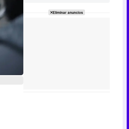
dúo de
'Succession'
Eliminar anuncios