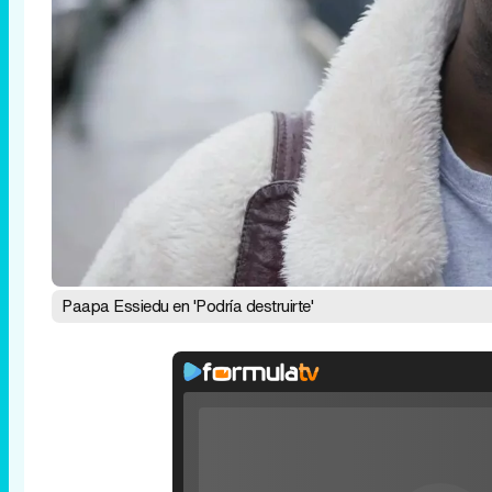
Paapa Essiedu en 'Podría destruirte'
Rhaenyra toma Desembarco del Rey en el t
tercera temporada de 'La Casa del Dragón