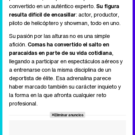
convertido en un auténtico experto.
Su figura
Tráiler en catalán de 'Ravalear', la nueva serie de HBO Max sobre los fondos buitre
resulta difícil de encasillar
: actor, productor,
piloto de helicóptero y showman, todo en uno.
Su pasión por las alturas no es una simple
Tráiler de la tercera temporada de 'The Walking Dead: Dead City' de AMC+
afición.
Comas ha convertido el salto en
paracaídas en parte de su vida cotidiana
,
llegando a participar en espectáculos aéreos y
a entrenarse con la misma disciplina de un
Canción ganadora de Eurovisión 2026: DARA con "Bangaranga" por Bulgaria
deportista de élite. Esa adrenalina parece
haber marcado también su carácter inquieto y
la forma en la que afronta cualquier reto
profesional.
Eliminar anuncios