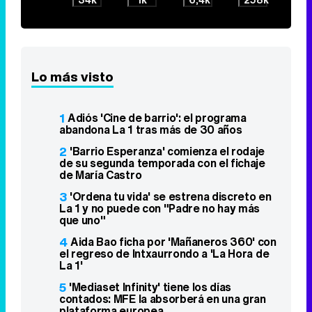
Lo más visto
1
Adiós 'Cine de barrio': el programa
abandona La 1 tras más de 30 años
2
'Barrio Esperanza' comienza el rodaje
de su segunda temporada con el fichaje
de María Castro
3
'Ordena tu vida' se estrena discreto en
La 1 y no puede con "Padre no hay más
que uno"
4
Aida Bao ficha por 'Mañaneros 360' con
el regreso de Intxaurrondo a 'La Hora de
La 1'
5
'Mediaset Infinity' tiene los días
contados: MFE la absorberá en una gran
plataforma europea