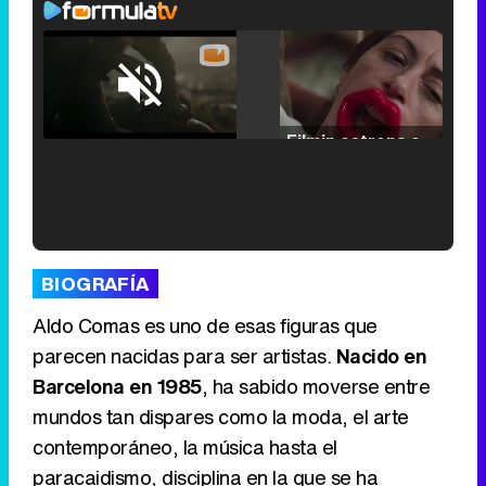
Loaded
:
25.30%
/
Unmute
Filmin estrena el tráiler de 'Millennial Mal', su nueva comedia universitaria de la mano de Lorena Iglesias
'120 Minutos' celebra sus 2.000 programas en Telemadrid con un vídeo del día a día en la redacción
BIOGRAFÍA
Aldo Comas es uno de esas figuras que
parecen nacidas para ser artistas.
Nacido en
Barcelona en 1985
, ha sabido moverse entre
Tráiler de '33 días', la nueva serie de Atresplayer con Julián Villagrán y José Manuel Poga
mundos tan dispares como la moda, el arte
contemporáneo, la música hasta el
paracaidismo, disciplina en la que se ha