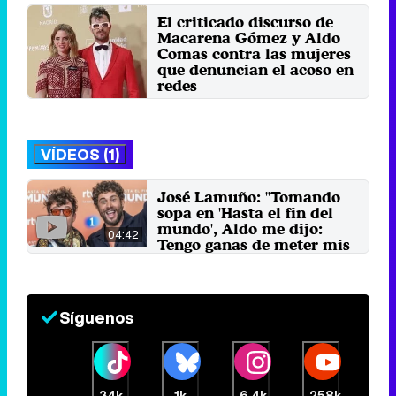
El criticado discurso de
Macarena Gómez y Aldo
Comas contra las mujeres
que denuncian el acoso en
redes
Martes 17 Diciembre 2024 03:58
VÍDEOS (1)
José Lamuño: "Tomando
sopa en 'Hasta el fin del
mundo', Aldo me dijo:
04:42
Tengo ganas de meter mis
testículos ahí"
23 de diciembre 2025
Síguenos
34k
1k
6,4k
258k