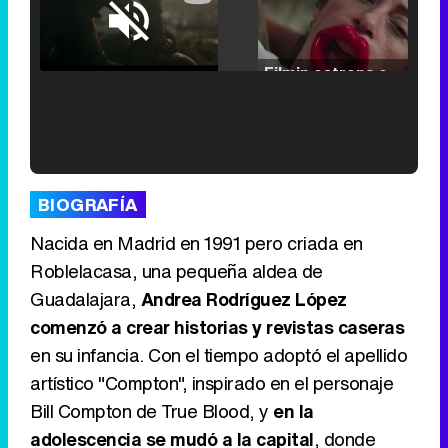
Loaded
:
25.30%
/
Unmute
Filmin estrena el tráiler de 'Millennial Mal', su nueva comedia universitaria de la mano de Lorena Iglesias
'120 Minutos' celebra sus 2.000 programas en Telemadrid con un vídeo del día a día en la redacción
BIOGRAFÍA
Nacida en Madrid en 1991 pero criada en
Roblelacasa, una pequeña aldea de
Guadalajara,
Andrea Rodríguez López
Tráiler de '33 días', la nueva serie de Atresplayer con Julián Villagrán y José Manuel Poga
comenzó a crear historias y revistas caseras
en su infancia. Con el tiempo adoptó el apellido
artístico "Compton", inspirado en el personaje
Bill Compton de True Blood, y
en la
Tráiler en catalán de 'Ravalear', la nueva serie de HBO Max sobre los fondos buitre
adolescencia se mudó a la capital
, donde