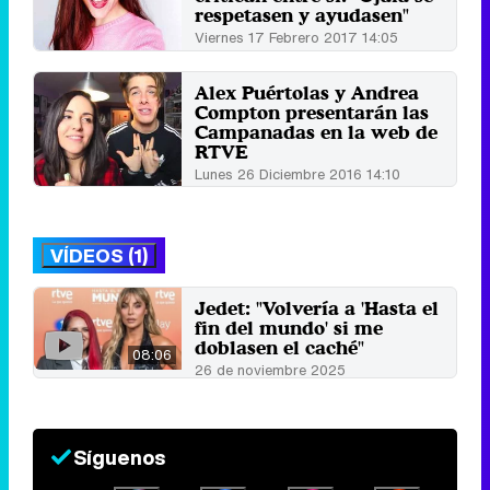
respetasen y ayudasen"
Viernes 17 Febrero 2017 14:05
Alex Puértolas y Andrea
Compton presentarán las
Campanadas en la web de
RTVE
Lunes 26 Diciembre 2016 14:10
VÍDEOS (1)
Jedet: "Volvería a 'Hasta el
fin del mundo' si me
doblasen el caché"
08:06
26 de noviembre 2025
Síguenos