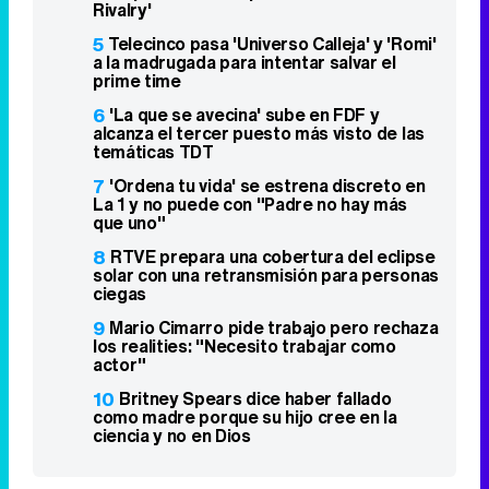
Rivalry'
5
Telecinco pasa 'Universo Calleja' y 'Romi'
a la madrugada para intentar salvar el
prime time
6
'La que se avecina' sube en FDF y
alcanza el tercer puesto más visto de las
temáticas TDT
7
'Ordena tu vida' se estrena discreto en
La 1 y no puede con "Padre no hay más
que uno"
8
RTVE prepara una cobertura del eclipse
solar con una retransmisión para personas
ciegas
9
Mario Cimarro pide trabajo pero rechaza
los realities: "Necesito trabajar como
actor"
10
Britney Spears dice haber fallado
como madre porque su hijo cree en la
ciencia y no en Dios