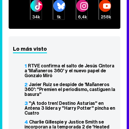
34k
1k
6,4k
258k
Lo más visto
1
RTVE confirma el salto de Jesús Cintora
a 'Mañaneros 360' y el nuevo papel de
Gonzalo Miró
2
Javier Ruiz se despide de 'Mañaneros
360': "Premien el periodismo, castiguen la
basura"
3
"¡A todo tren! Destino Asturias" en
Antena 3 lidera y "Harry Potter" pincha en
Cuatro
4
Charlie Gillespie y Justice Smith se
incorporan a la temporada 2 de 'Heated