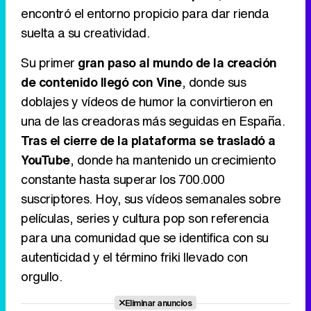
encontró el entorno propicio para dar rienda
suelta a su creatividad.
Tráiler de la tercera temporada de 'The Walking Dead: Dead City' de AMC+
Su primer
gran paso al mundo de la creación
de contenido llegó con Vine
, donde sus
doblajes y vídeos de humor la convirtieron en
una de las creadoras más seguidas en España.
Canción ganadora de Eurovisión 2026: DARA con "Bangaranga" por Bulgaria
Tras el cierre de la plataforma se trasladó a
YouTube
, donde ha mantenido un crecimiento
constante hasta superar los 700.000
suscriptores. Hoy, sus vídeos semanales sobre
películas, series y cultura pop son referencia
para una comunidad que se identifica con su
autenticidad y el término friki llevado con
orgullo.
Eliminar anuncios