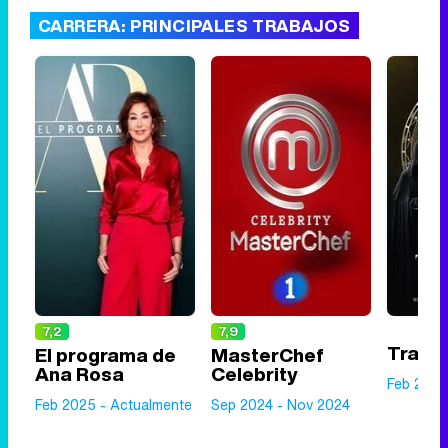
CARRERA: PRINCIPALES TRABAJOS
7,2
7,9
Traito
El programa de
MasterChef
Ana Rosa
Celebrity
Feb 2023
Feb 2025 - Actualmente
Sep 2024 - Nov 2024