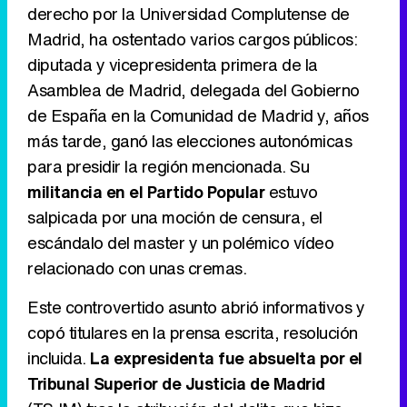
derecho por la Universidad Complutense de
Madrid, ha ostentado varios cargos públicos:
diputada y vicepresidenta primera de la
Tráiler en catalán de 'Ravalear', la nueva serie de HBO Max sobre los fondos buitre
Asamblea de Madrid, delegada del Gobierno
de España en la Comunidad de Madrid y, años
más tarde, ganó las elecciones autonómicas
para presidir la región mencionada. Su
Tráiler de la tercera temporada de 'The Walking Dead: Dead City' de AMC+
militancia en el Partido Popular
estuvo
salpicada por una moción de censura, el
escándalo del master y un polémico vídeo
relacionado con unas cremas.
Canción ganadora de Eurovisión 2026: DARA con "Bangaranga" por Bulgaria
Este controvertido asunto abrió informativos y
copó titulares en la prensa escrita, resolución
incluida.
La expresidenta fue absuelta por el
Tribunal Superior de Justicia de Madrid