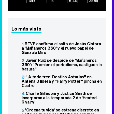
34k
1k
6,4k
258k
Lo más visto
1
RTVE confirma el salto de Jesús Cintora
a 'Mañaneros 360' y el nuevo papel de
Gonzalo Miró
2
Javier Ruiz se despide de 'Mañaneros
360': "Premien el periodismo, castiguen la
basura"
3
"¡A todo tren! Destino Asturias" en
Antena 3 lidera y "Harry Potter" pincha en
Cuatro
4
Charlie Gillespie y Justice Smith se
incorporan a la temporada 2 de 'Heated
Rivalry'
5
'Ordena tu vida' se estrena discreto en