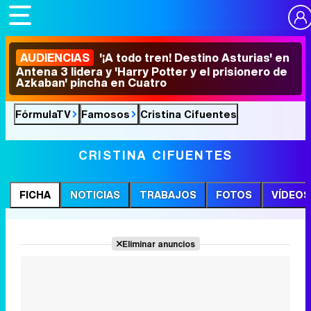
AUDIENCIAS
'¡A todo tren! Destino Asturias' en
Antena 3 lidera y 'Harry Potter y el prisionero de
Azkaban' pincha en Cuatro
FórmulaTV
Famosos
Cristina Cifuentes
CRISTINA CIFUENTES
FICHA
NOTICIAS
TRABAJOS
FOTOS
VÍDEOS
Eliminar anuncios