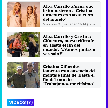
Alba Carrillo afirma que
le impusieron a Cristina
Cifuentes en 'Hasta el fin
del mundo'
Miércoles 3 Junio 2026 18:14 (hace
27 segundos)
Alba Carrillo y Cristina
Cifuentes, nuevo rifirrafe
en 'Hasta el fin del
mundo': "¿Vamos juntas o
vas sola?"
Jueves 20 Noviembre 2025 10:38
(hace 1 minuto)
Cristina Cifuentes
lamenta esta ausencia del
montaje final de 'Hasta el
fin del mundo':
"Trabajamos muchísimo"
Martes 18 Noviembre 2025 14:15
(hace 38 segundos)
VÍDEOS (7)