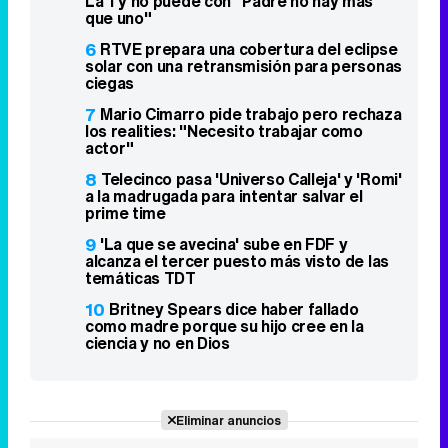
La 1 y no puede con "Padre no hay más
que uno"
6
RTVE prepara una cobertura del eclipse
solar con una retransmisión para personas
ciegas
7
Mario Cimarro pide trabajo pero rechaza
los realities: "Necesito trabajar como
actor"
8
Telecinco pasa 'Universo Calleja' y 'Romi'
a la madrugada para intentar salvar el
prime time
9
'La que se avecina' sube en FDF y
alcanza el tercer puesto más visto de las
temáticas TDT
10
Britney Spears dice haber fallado
como madre porque su hijo cree en la
ciencia y no en Dios
Eliminar anuncios