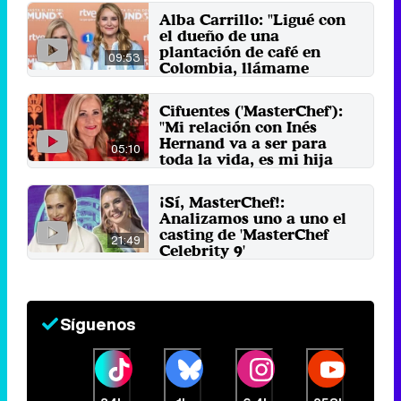
Alba Carrillo: "Ligué con
el dueño de una
plantación de café en
09:53
Colombia, llámame
Patrona a partir de ahora"
12 de noviembre 2025
Cifuentes ('MasterChef'):
"Mi relación con Inés
Hernand va a ser para
05:10
toda la vida, es mi hija
adoptiva"
9 de septiembre 2024
¡Sí, MasterChef!:
Analizamos uno a uno el
casting de 'MasterChef
21:49
Celebrity 9'
23 de abril 2024
Síguenos