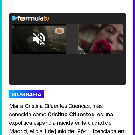
Loaded
:
25.30%
/
Unmute
Filmin estrena el tráiler de 'Millennial Mal', su nueva comedia universitaria de la mano de Lorena Iglesias
'120 Minutos' celebra sus 2.000 programas en Telemadrid con un vídeo del día a día en la redacción
BIOGRAFÍA
María Cristina Cifuentes Cuencas, más
conocida como
Cristina Cifuentes
, es una
expolítica española nacida en la ciudad de
Tráiler de '33 días', la nueva serie de Atresplayer con Julián Villagrán y José Manuel Poga
Madrid, el día 1 de junio de 1964. Licenciada en