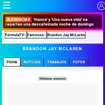
AUDIENCIAS
'Hanna' y 'Una nueva vida' se
reparten una descafeinada noche de domingo
FórmulaTV
Famosos
Brandon Jay McLaren
BRANDON JAY MCLAREN
FICHA
NOTICIAS
TRABAJOS
FOTOS
Eliminar anuncios