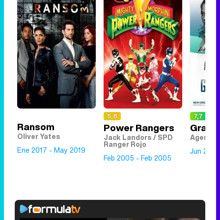
5,8
7,7
Ransom
Power Rangers
Grace
Oliver Yates
Jack Landors / SPD
Agente 
Ranger Rojo
Ene 2017 - May 2019
Jun 2013
Feb 2005 - Feb 2005