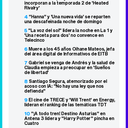
incorporan a la temporada 2 de 'Heated
Rivalry'
4
"Hanna" y 'Una nueva vida' se reparten
una descafeinada noche de domingo
5
"La voz del sol" lidera la noche en La 1 y
'Una receta para dos' no convence en
Telecinco
6
Muere a los 45 años Oihane Mateos, jefa
del área digital de Informativos de EITB
7
Gabriel se venga de Andrés y la salud de
Claudia empieza a preocupar en 'Sueños
de libertad'
8
Santiago Segura, atemorizado por el
acoso con IA: "No hay una ley que nos
defienda"
9
El cine de TRECE y 'Will Trent' en Energy,
lideran el ranking de las temáticas TDT
10
"¡A todo tren! Destino Asturias" en
Antena 3 lidera y "Harry Potter" pincha en
Cuatro