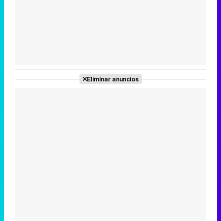
Tráiler de la tercera temporada de 'The Walking Dead: Dead City' de AMC+
Eliminar anuncios
Canción ganadora de Eurovisión 2026: DARA con "Bangaranga" por Bulgaria