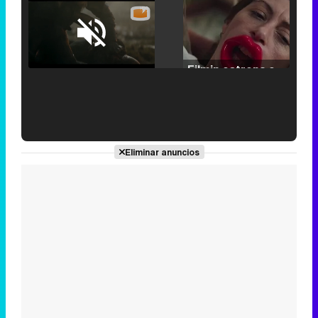
Loaded
:
25.30%
/
Unmute
Filmin estrena el tráiler de 'Millennial Mal', su nueva comedia universitaria de la mano de Lorena Iglesias
'120 Minutos' celebra sus 2.000 programas en Telemadrid con un vídeo del día a día en la redacción
Eliminar anuncios
Tráiler de '33 días', la nueva serie de Atresplayer con Julián Villagrán y José Manuel Poga
Tráiler en catalán de 'Ravalear', la nueva serie de HBO Max sobre los fondos buitre