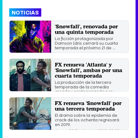
NOTICIAS
'Snowfall', renovada por
una quinta temporada
La ficción protagonizada por
Damson Idris cerrará su cuarta
temporada el próximo 21 de ...
Miércoles 24 Marzo 2021 01:15
FX renueva 'Atlanta' y
'Snowfall', ambas por una
cuarta temporada
La producción de la tercera
temporada de la comedia
creada y protagonizada por
Donald ...
Miércoles 7 Agosto 2019 01:05
FX renueva 'Snowfall' por
una tercera temporada
El drama sobre la epidemia de
crack de los ochenta regresará
en 2019.
Jueves 20 Septiembre 2018 02:26