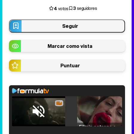
3
4
seguidores
votos
Seguir
Marcar como vista
Puntuar
Loaded
:
25.30%
/
Unmute
Filmin estrena el tráiler de 'Millennial Mal', su nueva comedia universitaria de la mano de Lorena Iglesias