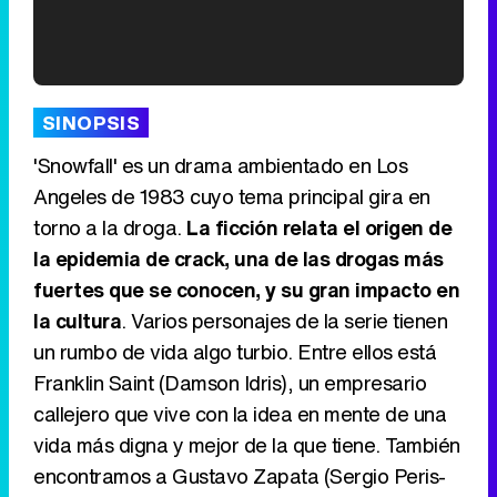
'120 Minutos' celebra sus 2.000 programas en Telemadrid con un vídeo del día a día en la redacción
SINOPSIS
'Snowfall' es un drama ambientado en Los
Angeles de 1983 cuyo tema principal gira en
torno a la droga.
La ficción relata el origen de
Tráiler de '33 días', la nueva serie de Atresplayer con Julián Villagrán y José Manuel Poga
la epidemia de crack, una de las drogas más
fuertes que se conocen, y su gran impacto en
la cultura
. Varios personajes de la serie tienen
un rumbo de vida algo turbio. Entre ellos está
Tráiler en catalán de 'Ravalear', la nueva serie de HBO Max sobre los fondos buitre
Franklin Saint (Damson Idris), un empresario
callejero que vive con la idea en mente de una
vida más digna y mejor de la que tiene. También
encontramos a Gustavo Zapata (Sergio Peris-
Tráiler de la tercera temporada de 'The Walking Dead: Dead City' de AMC+