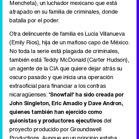
Mencheta), un luchador mexicano que está
atrapado en su familia de criminales, donde
batalla por el poder.
Canción ganadora de Eurovisión 2026: DARA con "Bangaranga" por Bulgaria
Otra delincuente de familia es Lucía Villanueva
(Emily Rios), hija de un mafioso capo de México.
No toda la serie está plagada de criminales,
también está Teddy McDonald (Carter Hudson),
un agente de la CIA que quiere dejar atrás su
oscuro pasado y que inicia una operación
extraoficial para financiar a los contras
nicaragüenses.
'Snowfall' ha sido creada por
John Singleton, Eric Amadio y Dave Andron,
quienes también han ejercido como
guionistas y productores ejecutivos
del
proyecto producido por Groundswell
Productions. Aunque en un principio estaba