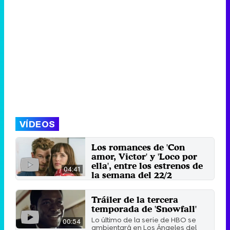
VÍDEOS
Los romances de 'Con
amor, Victor' y 'Loco por
ella', entre los estrenos de
04:41
la semana del 22/2
La llegada de Star a Disney+
marca la actualidad televisiva de
Tráiler de la tercera
una semana que contará ...
temporada de 'Snowfall'
22 de febrero 2021
Lo último de la serie de HBO se
00:54
ambientará en Los Ángeles del