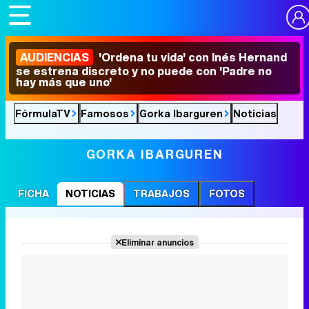
AUDIENCIAS
'Ordena tu vida' con Inés Hernand
se estrena discreto y no puede con 'Padre no
hay más que uno'
FórmulaTV
Famosos
Gorka Ibarguren
Noticias
GORKA IBARGUREN
FICHA
NOTICIAS
TRABAJOS
FOTOS
Eliminar anuncios