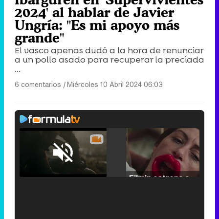
2024' al hablar de Javier
Ungría: "Es mi apoyo más
grande"
El vasco apenas dudó a la hora de renunciar
a un pollo asado para recuperar la preciada
...
6 comentarios
|
Miércoles 10 Abril 2024 06:03
Loaded
:
25.30%
/
Unmute
Filmin estrena el tráiler de 'Millennial Mal', su nueva comedia universitaria de la mano de Lorena Iglesias