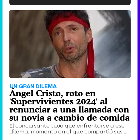
'120 Minutos' celebra sus 2.000 programas en Telemadrid con un vídeo del día a día en la redacción
Tráiler de '33 días', la nueva serie de Atresplayer con Julián Villagrán y José Manuel Poga
Tráiler en catalán de 'Ravalear', la nueva serie de HBO Max sobre los fondos buitre
UN GRAN DILEMA
Ángel Cristo, roto en
'Supervivientes 2024' al
renunciar a una llamada con
su novia a cambio de comida
Tráiler de la tercera temporada de 'The Walking Dead: Dead City' de AMC+
El concursante tuvo que enfrentarse a ese
dilema, momento en el que compartió sus ...