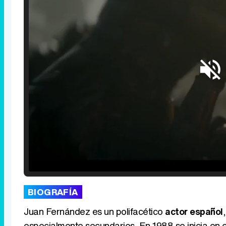
Loaded
:
25.30%
/
Unmute
BIOGRAFÍA
Juan Fernández es un polifacético
actor español
especialmente secundarios. En 1988 se inicia en 