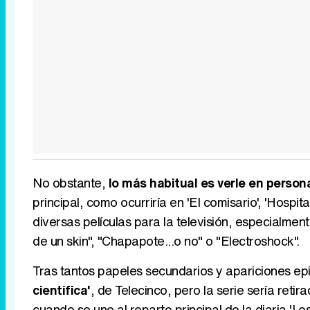
No obstante,
lo más habitual es verle en person
principal, como ocurriría en 'El comisario', 'Hosp
diversas películas para la televisión, especialme
de un skin", "Chapapote...o no" o "Electroshock".
Tras tantos papeles secundarios y apariciones ep
científica'
, de Telecinco, pero la serie sería reti
cuando se une al reparto principal de la diaria 'L