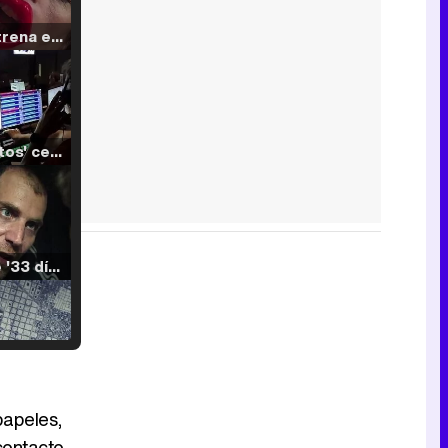
Filmin estrena el tráiler de 'Millennial Mal', su nueva comedia universitaria de la mano de Lorena Iglesias
'120 Minutos' celebra sus 2.000 programas en Telemadrid con un vídeo del día a día en la redacción
Tráiler de '33 días', la nueva serie de Atresplayer con Julián Villagrán y José Manuel Poga
Tráiler en catalán de 'Ravalear', la nueva serie de HBO Max sobre los fondos buitre
papeles,
contacto