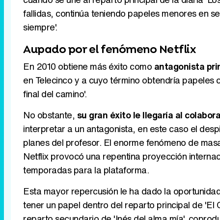
fallidas, continúa teniendo papeles menores en ser
siempre'.
Aupado por el fenómeno Netflix
En 2010 obtiene más éxito como
antagonista prin
en Telecinco y a cuyo término obtendría papeles ca
final del camino'.
No obstante,
su gran éxito le llegaría al colabo
interpretar a un antagonista, en este caso el des
planes del profesor. El enorme fenómeno de masas
Netflix provocó una repentina proyección internaci
temporadas para la plataforma.
Esta mayor repercusión le ha dado la oportunidad d
tener un papel dentro del reparto principal de 'E
reparto secundario de 'Inés del alma mía', copro