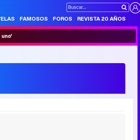
VELAS
FAMOSOS
FOROS
REVISTA 20 AÑOS
 uno'