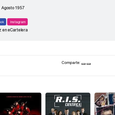
1 Agosto 1957
ook
Instagram
z en eCartelera
Comparte: