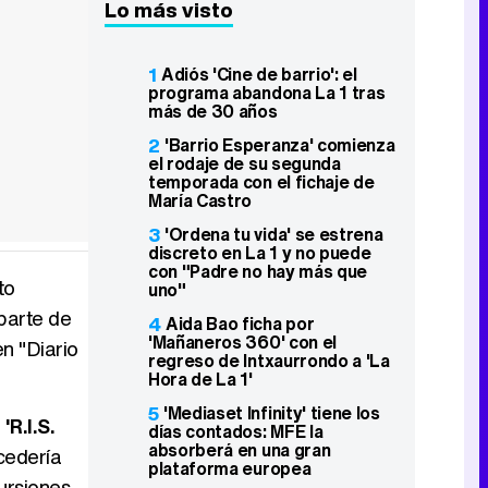
Lo más visto
1
Adiós 'Cine de barrio': el
programa abandona La 1 tras
más de 30 años
2
'Barrio Esperanza' comienza
el rodaje de su segunda
temporada con el fichaje de
María Castro
3
'Ordena tu vida' se estrena
discreto en La 1 y no puede
con "Padre no hay más que
to
uno"
 parte de
4
Aida Bao ficha por
'Mañaneros 360' con el
n "Diario
regreso de Intxaurrondo a 'La
Hora de La 1'
5
'Mediaset Infinity' tiene los
R.I.S.
días contados: MFE la
absorberá en una gran
ucedería
plataforma europea
cursiones