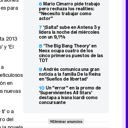
6
Mario Cimarro pide trabajo
 es para
pero rechaza los realities:
"Necesito trabajar como
actor"
7
'¡Salta!' sube en Antena 3 y
lidera la noche del miércoles
con un 9,1%
sta 2013
8
'The Big Bang Theory' en
 y 'El
Neox ocupa cuatro de los
cinco primeros puestos de las
TDT
 a
9
Andrés comunica una gran
noticia a la familia De la Reina
eticulosos
en 'Sueños de libertad'
ión en
10
Un "error" en la promo de
sus nuevas
'Supervivientes All Stars'
destapa a Ivana Icardi como
concursante
i' o a
ro del
Eliminar anuncios
 la novela