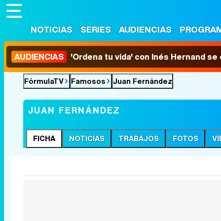
NOTICIAS
SERIES
AUDIENCIAS
PROGRA
AUDIENCIAS
'Ordena tu vida' con Inés Hernand se
FórmulaTV
Famosos
Juan Fernández
JUAN FERNÁNDEZ
FICHA
NOTICIAS
TRABAJOS
FOTOS
V