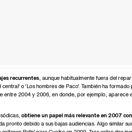
ajes recurrentes
, aunque habitualmente fuera del repar
ital central' o 'Los hombres de Paco'. También ha formado
nte entre 2004 y 2006, en donde, por ejemplo, aparece e
isódicas,
obtiene un papel más relevante en 2007 con '
rada pronto debido a sus bajas audiencias. Algo similar s
os exitosos Pells' para Cuatro en 2009. Tras estas dos in