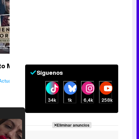
o Mori
Síguenos
Actualmente
34k
1k
6,4k
258k
Eliminar anuncios