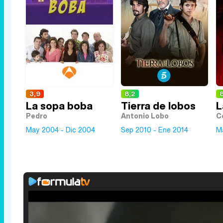
3,9
8,2
8
La sopa boba
Tierra de lobos
L
Pedro
Antonio Lobo
C
May 2004 - Dic 2004
Sep 2010 - Ene 2014
M