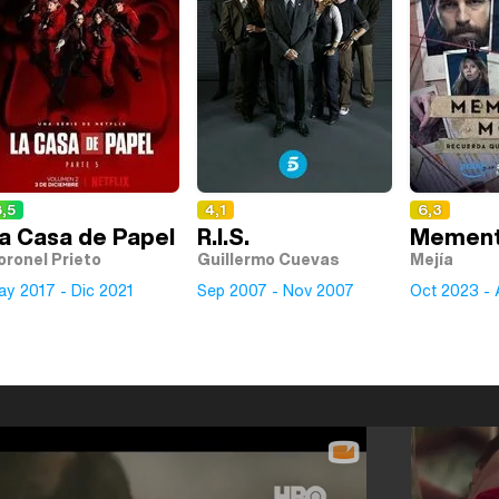
,5
4,1
6,3
a Casa de Papel
R.I.S.
Mement
oronel Prieto
Guillermo Cuevas
Mejía
ay 2017 - Dic 2021
Sep 2007 - Nov 2007
Oct 2023 - 