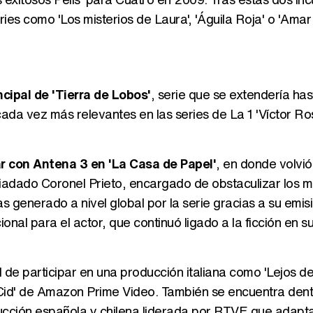
ies como 'Los misterios de Laura', 'Águila Roja' o 'Amar
cipal de 'Tierra de Lobos'
, serie que se extendería ha
da vez más relevantes en las series de La 1 'Víctor Ros'
rar con Antena 3 en 'La Casa de Papel'
, en donde volvió
piadado Coronel Prieto, encargado de obstaculizar los m
 generado a nivel global por la serie gracias a su emis
onal para el actor, que continuó ligado a la ficción en 
e participar en una producción italiana como 'Lejos de t
l Cid' de Amazon Prime Video. También se encuentra dent
ducción española y chilena liderada por RTVE que adapta