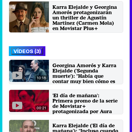
Karra Elejalde y Georgina
Amorós protagonizarán
un thriller de Agustín
Martínez (Carmen Mola)
en Movistar Plus+
Viernes 16 Junio 2023 14:29
VÍDEOS (3)
Georgina Amorós y Karra
Elejalde ('Segunda
muerte'): "Había que
10:18
contar muy bien cómo es
la demencia"
6 de junio 2024
'El día de mañana':
Primera promo de la serie
de Movistar+
00:21
protagonizada por Aura
Garrido y Orial Pla
22 de mayo 2018
Karra Elejalde ('El día de
mañana'): "Incluso cuando