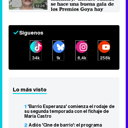
se hace una buena gala de
12:26
los Premios Goya hay
críticas"
18 de febrero 2018
Síguenos
34k
1k
6,4k
258k
Lo más visto
1
'Barrio Esperanza' comienza el rodaje de
su segunda temporada con el fichaje de
María Castro
2
Adiós 'Cine de barrio': el programa