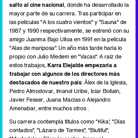
salto al cine nacional
, donde ha desarrollado la
mayor parte de su carrera. Tras participar en
Tráiler en catalán de 'Ravalear', la nueva serie de HBO Max sobre los fondos buitre
las películas "A los cuatro vientos" y "Sauna" de
1987 y 1990 respectivamente, se estrenó con su
amigo Juanma Bajo Ulloa en 1991 en la película
"Alas de mariposa". Un año más tarde haría lo
Tráiler de la tercera temporada de 'The Walking Dead: Dead City' de AMC+
propio con Julio Medem en "Vacas". A raíz de
estos trabajos,
Karra Elejalde empezaría a
trabajar con algunos de los directores más
destacados de nuestro país
: Álex de la Iglesia,
Canción ganadora de Eurovisión 2026: DARA con "Bangaranga" por Bulgaria
Pedro Almodovar, Imanol Uribe, Iciar Bollaín,
Javier Fesser, Juana Macías o Alejandro
Amenabar, entre muchos otros .
Su carrera contempla títulos como "Kika', "Días
contados", "Lázaro de Tormes", "Biutiful",