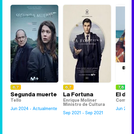
6,7
6,7
7,8
Segunda muerte
La Fortuna
El día
Tello
Enrique Moliner
Comisar
Ministro de Cultura
Jun 2024 - Actualmente
Jun 2018
Sep 2021 - Sep 2021