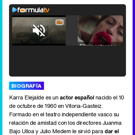
Loaded
:
29.30%
/
Unmute
Filmin estrena el tráiler de 'Millennial Mal', su nueva comedia universitaria de la mano de Lorena Iglesias
'120 Minutos' celebra sus 2.000 programas en Telemadrid con un vídeo del día a día en la redacción
BIOGRAFÍA
Karra Elejalde es un
actor español
nacido el 10
de octubre de 1960 en Vitoria-Gasteiz.
Formado en el teatro independiente vasco su
Tráiler de '33 días', la nueva serie de Atresplayer con Julián Villagrán y José Manuel Poga
relación de amistad con los directores Juanma
Bajo Ulloa y Julio Medem le sirvió para
dar el