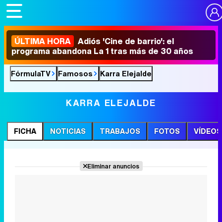
ÚLTIMA HORA
Adiós 'Cine de barrio': el
programa abandona La 1 tras más de 30 años
FórmulaTV
Famosos
Karra Elejalde
KARRA ELEJALDE
FICHA
NOTICIAS
TRABAJOS
FOTOS
VÍDEOS
Eliminar anuncios