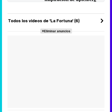
El director y coguionista de 'La
Fortuna' analiza su salto a la
televisión de la mano de ...
30 de septiembre 2021
Todos los videos de 'La Fortuna' (6)
Eliminar anuncios