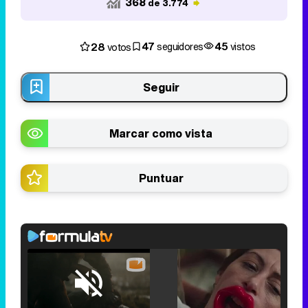
368
de 3.774
47
45
28
seguidores
vistos
votos
Seguir
Marcar como vista
Puntuar
Loaded
:
25.30%
/
Unmute