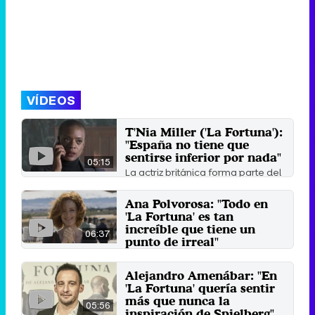
VÍDEOS
T'Nia Miller ('La Fortuna'):
"España no tiene que
sentirse inferior por nada"
05:15
La actriz británica forma parte del
elenco internacional de 'La
Fortuna', la serie ...
Ana Polvorosa: "Todo en
15 de octubre 2021
'La Fortuna' es tan
increíble que tiene un
06:37
punto de irreal"
Álvaro Mel y Ana Polvorosa
lideran el elenco de 'La Fortuna', la
Alejandro Amenábar: "En
apuesta de aventuras ...
'La Fortuna' quería sentir
8 de octubre 2021
más que nunca la
05:56
inspiración de Spielberg"