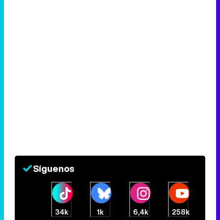
Síguenos
34k
1k
6,4k
258k