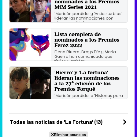
nominados a los Premios
MiM Series 2021
'Maricón perdido' y 'Antidisturbios'
lideran las nominaciones con
cinco candidaturas ...
Miércoles 1 Diciembre 2021 13:45
Lista completa de
nominados a los Premios
Feroz 2022
Elena Rivera, Brays Efe y María
Guerra han comunicado qué
títulos y artistas ...
Jueves 25 Noviembre 2021 12:00
'Hierro' y 'La fortuna'
lideran las nominaciones
a la 27ª edición de los
Premios Forqué
'Maricón perdido' e 'Historias para
no dormir' optan también a la
categoría de Mejor ...
Viernes 12 Noviembre 2021 11:26
Todas las noticias de 'La Fortuna' (13)
Eliminar anuncios