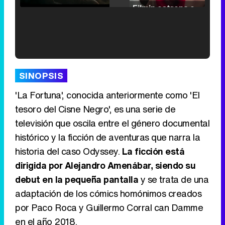
Filmin estrena el tráiler de 'Millennial Mal', su nueva comedia universitaria de la mano de Lorena Iglesias
'120 Minutos' celebra sus 2.000 programas en Telemadrid con un vídeo del día a día en la redacción
SINOPSIS
'La Fortuna', conocida anteriormente como 'El
tesoro del Cisne Negro', es una serie de
televisión que oscila entre el género documental
Tráiler de '33 días', la nueva serie de Atresplayer con Julián Villagrán y José Manuel Poga
histórico y la ficción de aventuras que narra la
historia del caso Odyssey.
La ficción está
dirigida por Alejandro Amenábar, siendo su
debut en la pequeña pantalla
y se trata de una
Tráiler en catalán de 'Ravalear', la nueva serie de HBO Max sobre los fondos buitre
adaptación de los cómics homónimos creados
por Paco Roca y Guillermo Corral can Damme
en el año 2018.