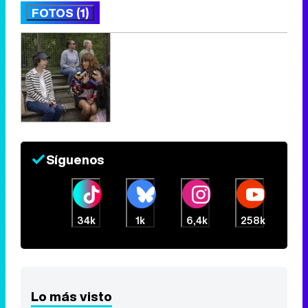
FOTOS (1)
Síguenos
34k
1k
6,4k
258k
Lo más visto