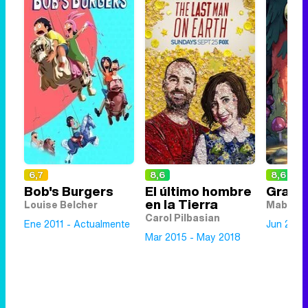
6,7
8,6
8,6
Bob's Burgers
El último hombre
Gravit
en la Tierra
Louise Belcher
Mabel P
Carol Pilbasian
Ene 2011 - Actualmente
Jun 2012
Mar 2015 - May 2018