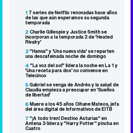
1
7 series de Netflix renovadas hace años
de las que aún esperamos su segunda
temporada
2
Charlie Gillespie y Justice Smith se
incorporan a la temporada 2 de 'Heated
Rivalry'
3
"Hanna" y 'Una nueva vida' se reparten
una descafeinada noche de domingo
4
"La voz del sol" lidera la noche en La 1 y
'Una receta para dos' no convence en
Telecinco
5
Gabriel se venga de Andrés y la salud de
Claudia empieza a preocupar en 'Sueños
de libertad'
6
Muere a los 45 años Oihane Mateos, jefa
del área digital de Informativos de EITB
7
"¡A todo tren! Destino Asturias" en
Antena 3 lidera y "Harry Potter" pincha en
Cuatro