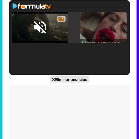
Loaded
:
25.30%
/
Unmute
Filmin estrena el tráiler de 'Millennial Mal', su nueva comedia universitaria de la mano de Lorena Iglesias
'120 Minutos' celebra sus 2.000 programas en Telemadrid con un vídeo del día a día en la redacción
Eliminar anuncios
Tráiler de '33 días', la nueva serie de Atresplayer con Julián Villagrán y José Manuel Poga