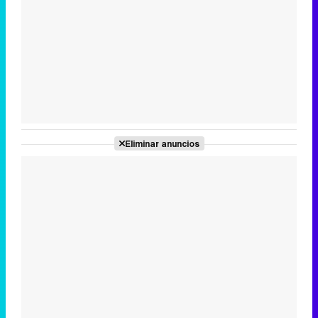
Tráiler en catalán de 'Ravalear', la nueva serie de HBO Max sobre los fondos buitre
Tráiler de la tercera temporada de 'The Walking Dead: Dead City' de AMC+
Eliminar anuncios
Canción ganadora de Eurovisión 2026: DARA con "Bangaranga" por Bulgaria