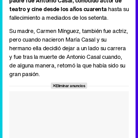
padre fue Antonio Casal, conocido actor de
teatro y cine desde los años cuarenta
hasta su
Tráiler en catalán de 'Ravalear', la nueva serie de HBO Max sobre los fondos buitre
fallecimiento a mediados de los setenta.
Su madre, Carmen Mínguez, también fue actriz,
pero cuando nacieron María Casal y su
Tráiler de la tercera temporada de 'The Walking Dead: Dead City' de AMC+
hermano ella decidió dejar a un lado su carrera
y fue tras la muerte de Antonio Casal cuando,
de alguna manera, retomó la que había sido su
gran pasión.
Canción ganadora de Eurovisión 2026: DARA con "Bangaranga" por Bulgaria
Eliminar anuncios