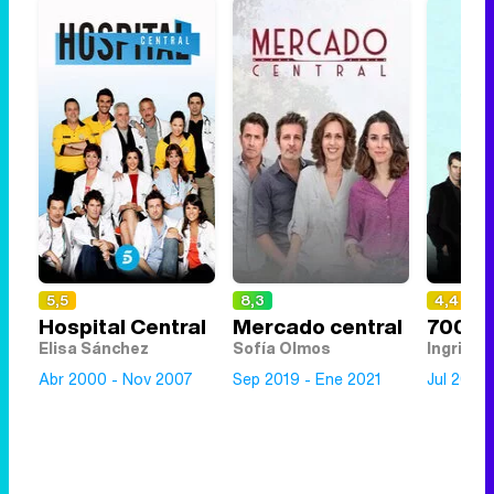
5,5
8,3
4,4
Hospital Central
Mercado central
700 e
Elisa Sánchez
Sofía Olmos
Ingrid
Abr 2000 - Nov 2007
Sep 2019 - Ene 2021
Jul 2008