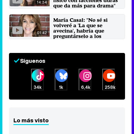
físico con facciones duras
14:34
que da más para drama"
6 de octubre 2020
María Casal: "No sé si
volveré a 'La que se
avecina', habría que
01:42
preguntárselo a los
productores"
28 de noviembre 2016
Síguenos
34k
1k
6,4k
258k
Lo más visto