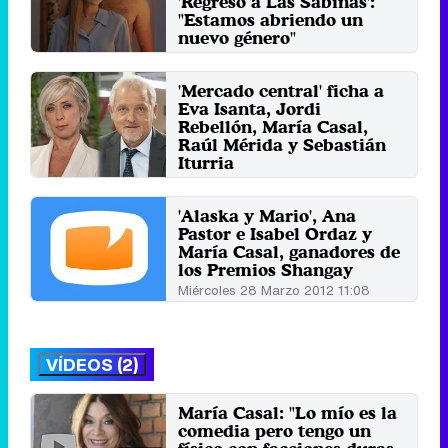
'Regreso a Las Sabinas':
"Estamos abriendo un
nuevo género"
Lunes 2 Septiembre 2024 17:37
'Mercado central' ficha a
Eva Isanta, Jordi
Rebellón, María Casal,
Raúl Mérida y Sebastián
Iturria
Jueves 6 Agosto 2020 13:18
'Alaska y Mario', Ana
Pastor e Isabel Ordaz y
María Casal, ganadores de
los Premios Shangay
Miércoles 28 Marzo 2012 11:08
VÍDEOS (2)
María Casal: "Lo mío es la
comedia pero tengo un