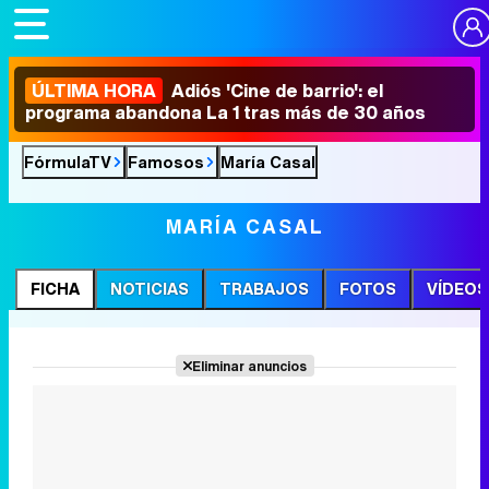
ÚLTIMA HORA
Adiós 'Cine de barrio': el
programa abandona La 1 tras más de 30 años
FórmulaTV
Famosos
María Casal
MARÍA CASAL
FICHA
NOTICIAS
TRABAJOS
FOTOS
VÍDEOS
Eliminar anuncios