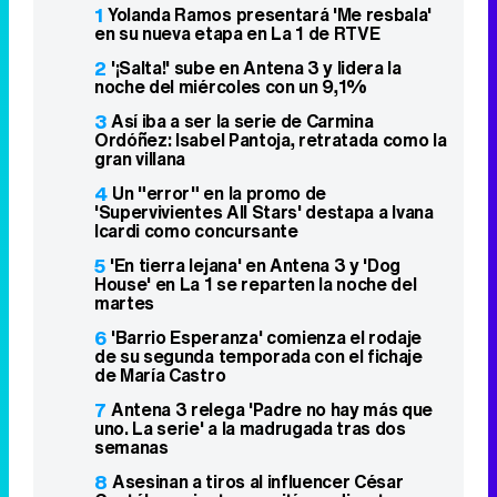
1
Yolanda Ramos presentará 'Me resbala'
en su nueva etapa en La 1 de RTVE
2
'¡Salta!' sube en Antena 3 y lidera la
noche del miércoles con un 9,1%
3
Así iba a ser la serie de Carmina
Ordóñez: Isabel Pantoja, retratada como la
gran villana
4
Un "error" en la promo de
'Supervivientes All Stars' destapa a Ivana
Icardi como concursante
5
'En tierra lejana' en Antena 3 y 'Dog
House' en La 1 se reparten la noche del
martes
6
'Barrio Esperanza' comienza el rodaje
de su segunda temporada con el fichaje
de María Castro
7
Antena 3 relega 'Padre no hay más que
uno. La serie' a la madrugada tras dos
semanas
8
Asesinan a tiros al influencer César