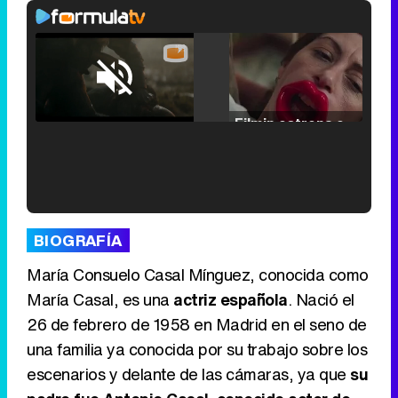
Loaded
:
25.30%
/
Unmute
Filmin estrena el tráiler de 'Millennial Mal', su nueva comedia universitaria de la mano de Lorena Iglesias
'120 Minutos' celebra sus 2.000 programas en Telemadrid con un vídeo del día a día en la redacción
BIOGRAFÍA
María Consuelo Casal Mínguez, conocida como
María Casal, es una
actriz española
. Nació el
26 de febrero de 1958 en Madrid en el seno de
Tráiler de '33 días', la nueva serie de Atresplayer con Julián Villagrán y José Manuel Poga
una familia ya conocida por su trabajo sobre los
escenarios y delante de las cámaras, ya que
su