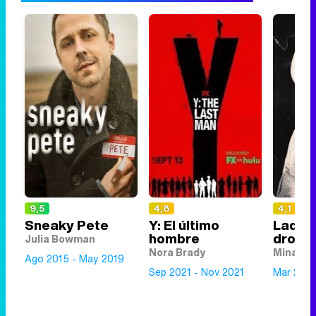
9,5
4,8
4,1
Sneaky Pete
Y: El último
Ladro
hombre
droga
Julia Bowman
Nora Brady
Mina
Ago 2015 - May 2019
Sep 2021 - Nov 2021
Mar 2024