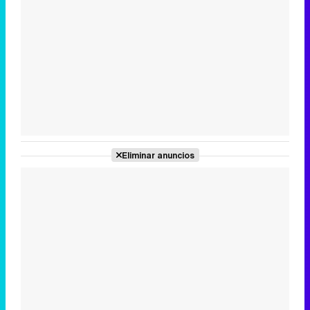
Tráiler en catalán de 'Ravalear', la nueva serie de HBO Max sobre los fondos buitre
Tráiler de la tercera temporada de 'The Walking Dead: Dead City' de AMC+
Eliminar anuncios
Canción ganadora de Eurovisión 2026: DARA con "Bangaranga" por Bulgaria