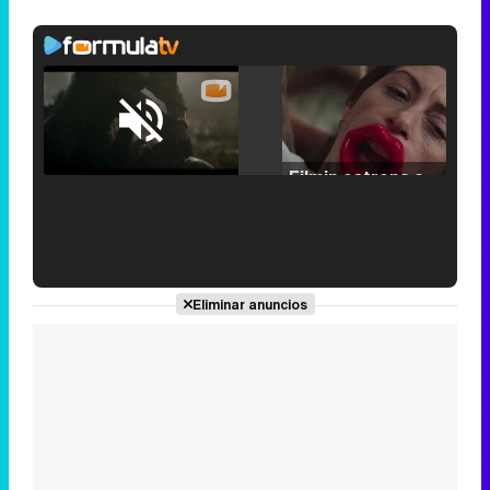
Loaded
:
25.30%
/
Unmute
Filmin estrena el tráiler de 'Millennial Mal', su nueva comedia universitaria de la mano de Lorena Iglesias
'120 Minutos' celebra sus 2.000 programas en Telemadrid con un vídeo del día a día en la redacción
Eliminar anuncios
Tráiler de '33 días', la nueva serie de Atresplayer con Julián Villagrán y José Manuel Poga