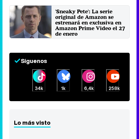
'Sneaky Pete': La serie
original de Amazon se
estrenará en exclusiva en
Amazon Prime Video el 27
de enero
Miércoles 25 Enero 2017 14:07
Síguenos
34k
1k
6,4k
258k
Lo más visto