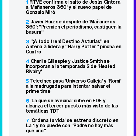
1
RTVE confirma el salto de Jesús Cintora
a 'Mañaneros 360' y el nuevo papel de
Gonzalo Miró
2
Javier Ruiz se despide de 'Mañaneros
360': "Premien el periodismo, castiguen la
basura"
3
"¡A todo tren! Destino Asturias" en
Antena 3 lidera y "Harry Potter" pincha en
Cuatro
4
Charlie Gillespie y Justice Smith se
incorporan a la temporada 2 de 'Heated
Rivalry'
5
Telecinco pasa 'Universo Calleja' y 'Romi'
a la madrugada para intentar salvar el
prime time
6
'La que se avecina' sube en FDF y
alcanza el tercer puesto más visto de las
temáticas TDT
7
'Ordena tu vida' se estrena discreto en
La 1 y no puede con "Padre no hay más
que uno"