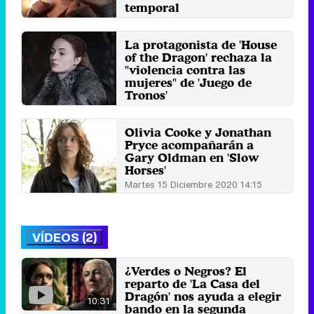
temporal
Domingo 28 Agosto 2022 13:09
La protagonista de 'House
of the Dragon' rechaza la
"violencia contra las
mujeres" de 'Juego de
Tronos'
Jueves 11 Marzo 2021 13:52
Olivia Cooke y Jonathan
Pryce acompañarán a
Gary Oldman en 'Slow
Horses'
Martes 15 Diciembre 2020 14:15
VÍDEOS (2)
¿Verdes o Negros? El
reparto de 'La Casa del
Dragón' nos ayuda a elegir
10:31
bando en la segunda