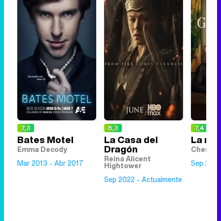
7,3
8,3
7,4
Bates Motel
La Casa del
La nov
Dragón
Emma Decody
Cherry 
Reina Alicent
Mar 2013 - Abr 2017
Sep 2025
Hightower
Sep 2022 - Actualmente