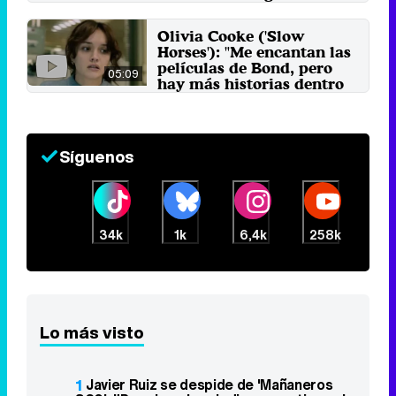
temporada
14 de junio 2024
Olivia Cooke ('Slow
Horses'): "Me encantan las
películas de Bond, pero
05:09
hay más historias dentro
del género"
8 de abril 2022
Síguenos
34k
1k
6,4k
258k
Lo más visto
1
Javier Ruiz se despide de 'Mañaneros