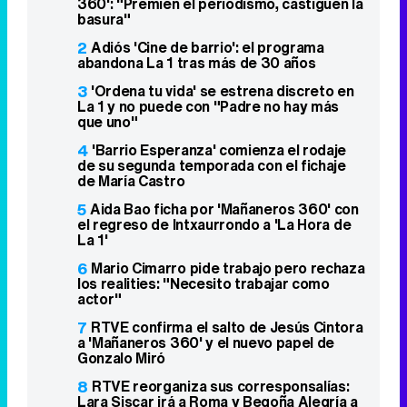
360': "Premien el periodismo, castiguen la
basura"
2
Adiós 'Cine de barrio': el programa
abandona La 1 tras más de 30 años
3
'Ordena tu vida' se estrena discreto en
La 1 y no puede con "Padre no hay más
que uno"
4
'Barrio Esperanza' comienza el rodaje
de su segunda temporada con el fichaje
de María Castro
5
Aida Bao ficha por 'Mañaneros 360' con
el regreso de Intxaurrondo a 'La Hora de
La 1'
6
Mario Cimarro pide trabajo pero rechaza
los realities: "Necesito trabajar como
actor"
7
RTVE confirma el salto de Jesús Cintora
a 'Mañaneros 360' y el nuevo papel de
Gonzalo Miró
8
RTVE reorganiza sus corresponsalías:
Lara Siscar irá a Roma y Begoña Alegría a