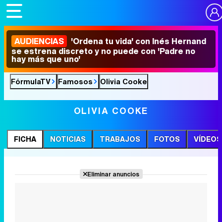
AUDIENCIAS
'Ordena tu vida' con Inés Hernand
se estrena discreto y no puede con 'Padre no
hay más que uno'
FórmulaTV
Famosos
Olivia Cooke
OLIVIA COOKE
FICHA
NOTICIAS
TRABAJOS
FOTOS
VÍDEOS
Eliminar anuncios