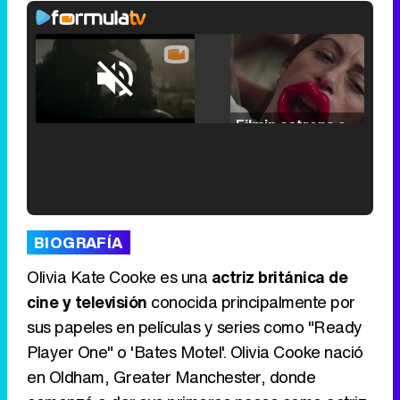
Loaded
:
25.30%
/
Unmute
Filmin estrena el tráiler de 'Millennial Mal', su nueva comedia universitaria de la mano de Lorena Iglesias
'120 Minutos' celebra sus 2.000 programas en Telemadrid con un vídeo del día a día en la redacción
BIOGRAFÍA
Olivia Kate Cooke es una
actriz británica de
cine y televisión
conocida principalmente por
sus papeles en películas y series como "Ready
Tráiler de '33 días', la nueva serie de Atresplayer con Julián Villagrán y José Manuel Poga
Player One" o 'Bates Motel'. Olivia Cooke nació
en Oldham, Greater Manchester, donde