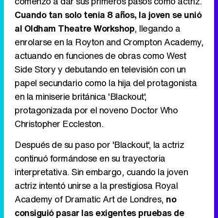
comenzó a dar sus primeros pasos como actriz.
Cuando tan solo tenía 8 años, la joven se unió
Tráiler en catalán de 'Ravalear', la nueva serie de HBO Max sobre los fondos buitre
al Oldham Theatre Workshop
, llegando a
enrolarse en la Royton and Crompton Academy,
actuando en funciones de obras como West
Side Story y debutando en televisión con un
Tráiler de la tercera temporada de 'The Walking Dead: Dead City' de AMC+
papel secundario como la hija del protagonista
en la miniserie británica 'Blackout',
protagonizada por el noveno Doctor Who
Christopher Eccleston.
Canción ganadora de Eurovisión 2026: DARA con "Bangaranga" por Bulgaria
Después de su paso por 'Blackout', la actriz
continuó formándose en su trayectoria
interpretativa. Sin embargo, cuando la joven
actriz intentó unirse a la prestigiosa Royal
Academy of Dramatic Art de Londres,
no
consiguió pasar las exigentes pruebas de