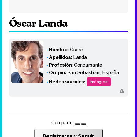
Óscar Landa
Nombre:
Óscar
Apellidos:
Landa
Profesión:
Concursante
Origen:
San Sebastián
,
España
Redes sociales:
Instagram
Comparte:
Registrarse y Seguir