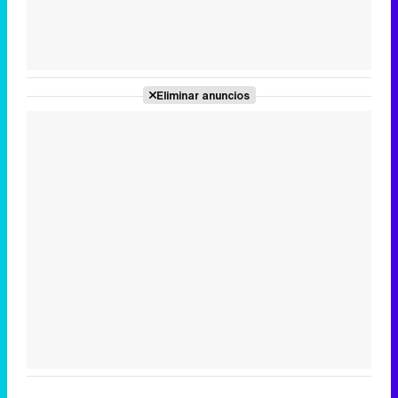
Tráiler de la tercera temporada de 'The Walking Dead: Dead City' de AMC+
Eliminar anuncios
Canción ganadora de Eurovisión 2026: DARA con "Bangaranga" por Bulgaria