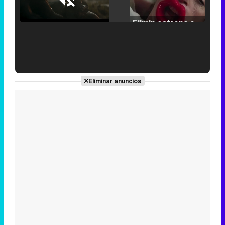
Loaded
:
25.30%
/
Unmute
Filmin estrena el tráiler de 'Millennial Mal', su nueva comedia universitaria de la mano de Lorena Iglesias
'120 Minutos' celebra sus 2.000 programas en Telemadrid con un vídeo del día a día en la redacción
Eliminar anuncios
Tráiler de '33 días', la nueva serie de Atresplayer con Julián Villagrán y José Manuel Poga
Tráiler en catalán de 'Ravalear', la nueva serie de HBO Max sobre los fondos buitre