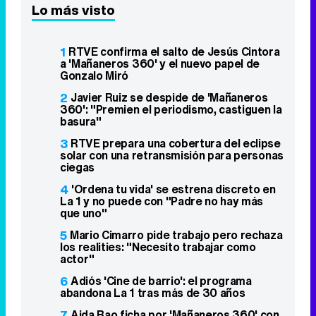
Lo más visto
1
RTVE confirma el salto de Jesús Cintora
a 'Mañaneros 360' y el nuevo papel de
Gonzalo Miró
2
Javier Ruiz se despide de 'Mañaneros
360': "Premien el periodismo, castiguen la
basura"
3
RTVE prepara una cobertura del eclipse
solar con una retransmisión para personas
ciegas
4
'Ordena tu vida' se estrena discreto en
La 1 y no puede con "Padre no hay más
que uno"
5
Mario Cimarro pide trabajo pero rechaza
los realities: "Necesito trabajar como
actor"
6
Adiós 'Cine de barrio': el programa
abandona La 1 tras más de 30 años
7
Aida Bao ficha por 'Mañaneros 360' con