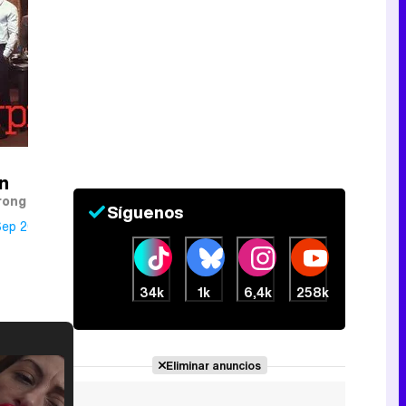
n
rong
Síguenos
Sep 2016
34k
1k
6,4k
258k
Eliminar anuncios