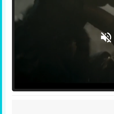
Loaded
:
25.30%
/
Unmute