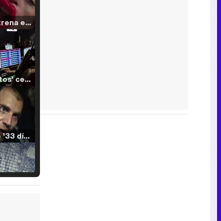
Filmin estrena el tráiler de 'Millennial Mal', su nueva comedia universitaria de la mano de Lorena Iglesias
'120 Minutos' celebra sus 2.000 programas en Telemadrid con un vídeo del día a día en la redacción
Tráiler de '33 días', la nueva serie de Atresplayer con Julián Villagrán y José Manuel Poga
Tráiler en catalán de 'Ravalear', la nueva serie de HBO Max sobre los fondos buitre