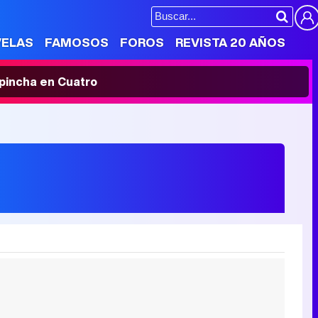
VELAS
FAMOSOS
FOROS
REVISTA 20 AÑOS
' pincha en Cuatro