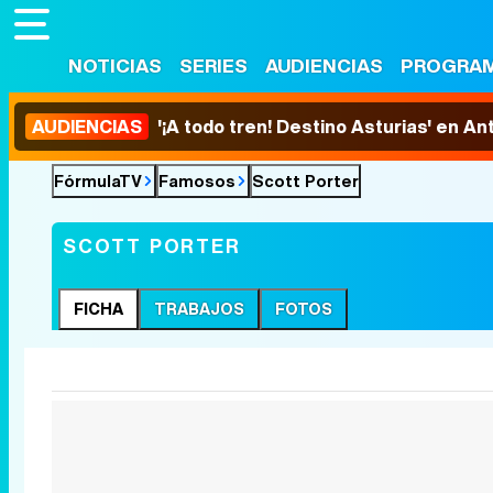
NOTICIAS
SERIES
AUDIENCIAS
PROGRA
AUDIENCIAS
'¡A todo tren! Destino Asturias' en An
FórmulaTV
Famosos
Scott Porter
SCOTT PORTER
FICHA
TRABAJOS
FOTOS