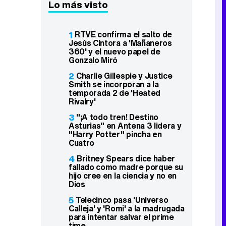
Lo más visto
1
RTVE confirma el salto de
Jesús Cintora a 'Mañaneros
360' y el nuevo papel de
Gonzalo Miró
2
Charlie Gillespie y Justice
Smith se incorporan a la
temporada 2 de 'Heated
Rivalry'
3
"¡A todo tren! Destino
Asturias" en Antena 3 lidera y
"Harry Potter" pincha en
Cuatro
4
Britney Spears dice haber
fallado como madre porque su
hijo cree en la ciencia y no en
Dios
5
Telecinco pasa 'Universo
Calleja' y 'Romi' a la madrugada
para intentar salvar el prime
time