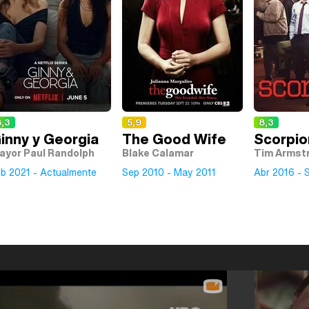
8,3
5,9
8,3
inny y Georgia
The Good Wife
Scorpio
ayor Paul Randolph
Blake Calamar
Tim Armst
b 2021 - Actualmente
Sep 2010 - May 2011
Abr 2016 - 