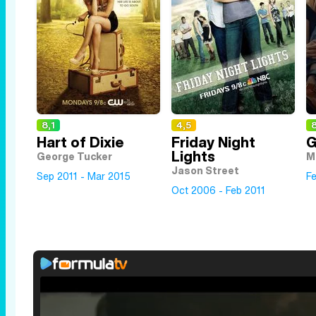
8,1
4,5
Hart of Dixie
Friday Night
G
Lights
George Tucker
M
Jason Street
Sep 2011 - Mar 2015
Fe
Oct 2006 - Feb 2011