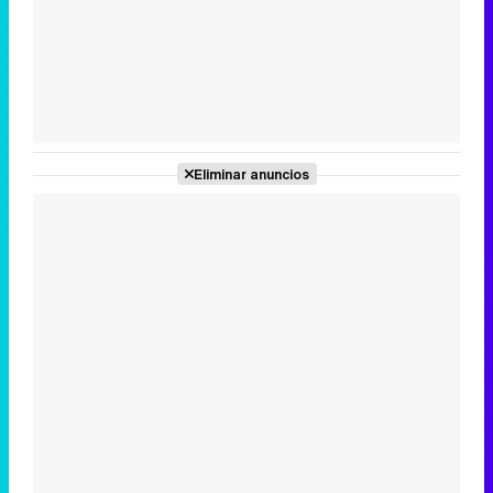
Tráiler de la tercera temporada de 'The Walking Dead: Dead City' de AMC+
Eliminar anuncios
Canción ganadora de Eurovisión 2026: DARA con "Bangaranga" por Bulgaria