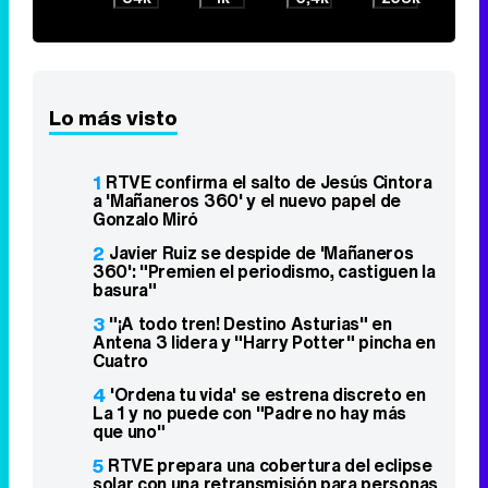
Lo más visto
1
RTVE confirma el salto de Jesús Cintora
a 'Mañaneros 360' y el nuevo papel de
Gonzalo Miró
2
Javier Ruiz se despide de 'Mañaneros
360': "Premien el periodismo, castiguen la
basura"
3
"¡A todo tren! Destino Asturias" en
Antena 3 lidera y "Harry Potter" pincha en
Cuatro
4
'Ordena tu vida' se estrena discreto en
La 1 y no puede con "Padre no hay más
que uno"
5
RTVE prepara una cobertura del eclipse
solar con una retransmisión para personas