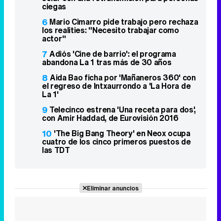
ciegas
6
Mario Cimarro pide trabajo pero rechaza
los realities: "Necesito trabajar como
actor"
7
Adiós 'Cine de barrio': el programa
abandona La 1 tras más de 30 años
8
Aida Bao ficha por 'Mañaneros 360' con
el regreso de Intxaurrondo a 'La Hora de
La 1'
9
Telecinco estrena 'Una receta para dos',
con Amir Haddad, de Eurovisión 2016
10
'The Big Bang Theory' en Neox ocupa
cuatro de los cinco primeros puestos de
las TDT
Eliminar anuncios