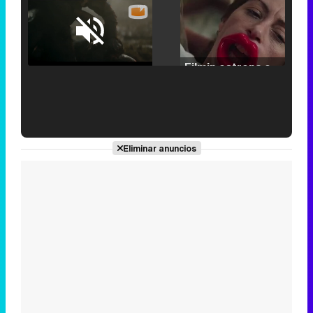
Loaded
:
25.30%
/
Unmute
Filmin estrena el tráiler de 'Millennial Mal', su nueva comedia universitaria de la mano de Lorena Iglesias
'120 Minutos' celebra sus 2.000 programas en Telemadrid con un vídeo del día a día en la redacción
Eliminar anuncios
Tráiler de '33 días', la nueva serie de Atresplayer con Julián Villagrán y José Manuel Poga
Tráiler en catalán de 'Ravalear', la nueva serie de HBO Max sobre los fondos buitre