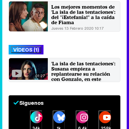
Los mejores momentos de
'La isla de las tentaciones':
del "¡Estefanía!" a la caída
de Fiama
Jueves 13 Febrero 2020 10:17
VÍDEOS (1)
'La isla de las tentaciones':
Susana empieza a
replantearse su relación
01:27
con Gonzalo, en este
avance
30 de enero 2020
Síguenos
34k
1k
6,4k
258k