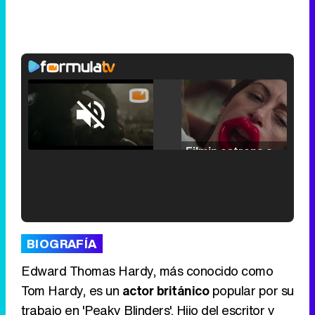
Loaded
:
25.30%
/
Unmute
Filmin estrena el tráiler de 'Millennial Mal', su nueva comedia universitaria de la mano de Lorena Iglesias
'120 Minutos' celebra sus 2.000 programas en Telemadrid con un vídeo del día a día en la redacción
BIOGRAFÍA
Edward Thomas Hardy, más conocido como
Tom Hardy, es un
actor británico
popular por su
trabajo en 'Peaky Blinders'. Hijo del escritor y
Tráiler de '33 días', la nueva serie de Atresplayer con Julián Villagrán y José Manuel Poga