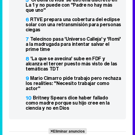
La 1 y no puede con "Padre no hay más
que uno"
6
RTVE prepara una cobertura del eclipse
solar con una retransmisión para personas
ciegas
7
Telecinco pasa 'Universo Calleja' y 'Romi'
a la madrugada para intentar salvar el
prime time
8
'La que se avecina' sube en FDF y
alcanza el tercer puesto más visto de las
temáticas TDT
9
Mario Cimarro pide trabajo pero rechaza
los realities: "Necesito trabajar como
actor"
10
Britney Spears dice haber fallado
como madre porque su hijo cree en la
ciencia y no en Dios
Eliminar anuncios