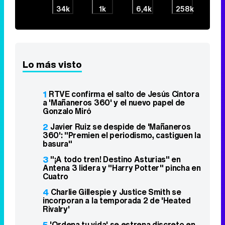
34k
1k
6,4k
258k
Lo más visto
1
RTVE confirma el salto de Jesús Cintora
a 'Mañaneros 360' y el nuevo papel de
Gonzalo Miró
2
Javier Ruiz se despide de 'Mañaneros
360': "Premien el periodismo, castiguen la
basura"
3
"¡A todo tren! Destino Asturias" en
Antena 3 lidera y "Harry Potter" pincha en
Cuatro
4
Charlie Gillespie y Justice Smith se
incorporan a la temporada 2 de 'Heated
Rivalry'
5
'Ordena tu vida' se estrena discreto en