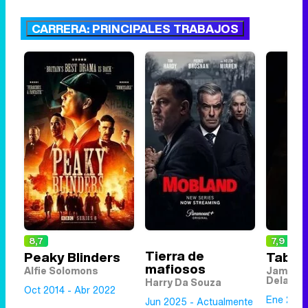
CARRERA: PRINCIPALES TRABAJOS
8,7
7,9
Tierra de
Peaky Blinders
Taboo
mafiosos
Alfie Solomons
James K
Delaney
Harry Da Souza
Oct 2014 - Abr 2022
Ene 2017
Jun 2025 - Actualmente