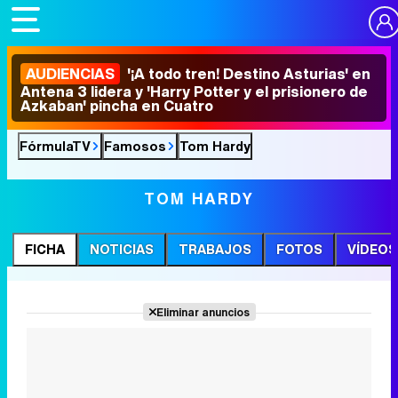
AUDIENCIAS
'¡A todo tren! Destino Asturias' en
Antena 3 lidera y 'Harry Potter y el prisionero de
Azkaban' pincha en Cuatro
FórmulaTV
Famosos
Tom Hardy
TOM HARDY
FICHA
NOTICIAS
TRABAJOS
FOTOS
VÍDEOS
Eliminar anuncios