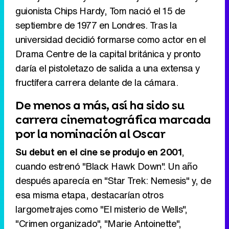
guionista Chips Hardy, Tom nació el 15 de
septiembre de 1977 en Londres. Tras la
universidad decidió formarse como actor en el
Drama Centre de la capital británica y pronto
Tráiler en catalán de 'Ravalear', la nueva serie de HBO Max sobre los fondos buitre
daría el pistoletazo de salida a una extensa y
fructífera carrera delante de la cámara.
De menos a más, así ha sido su
Tráiler de la tercera temporada de 'The Walking Dead: Dead City' de AMC+
carrera cinematográfica marcada
por la nominación al Oscar
Su debut en el cine se produjo en 2001
,
cuando estrenó "Black Hawk Down". Un año
Canción ganadora de Eurovisión 2026: DARA con "Bangaranga" por Bulgaria
después aparecía en "Star Trek: Nemesis" y, de
esa misma etapa, destacarían otros
largometrajes como "El misterio de Wells",
"Crimen organizado", "Marie Antoinette",