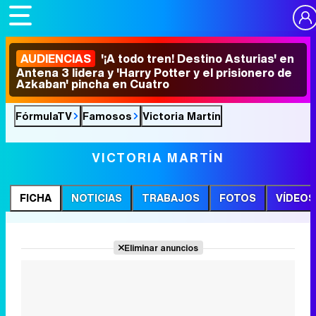
AUDIENCIAS
'¡A todo tren! Destino Asturias' en
Antena 3 lidera y 'Harry Potter y el prisionero de
Azkaban' pincha en Cuatro
FórmulaTV
Famosos
Victoria Martín
VICTORIA MARTÍN
FICHA
NOTICIAS
TRABAJOS
FOTOS
VÍDEOS
Eliminar anuncios