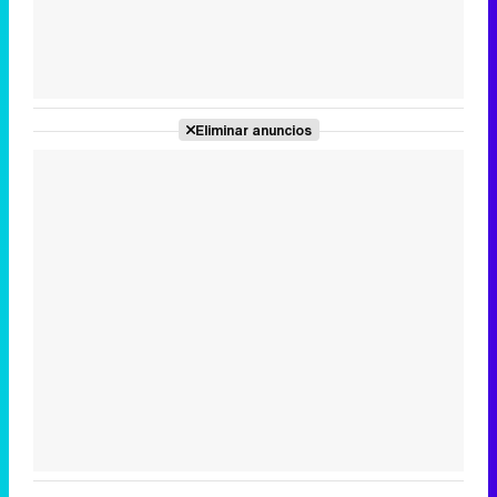
Tráiler de la tercera temporada de 'The Walking Dead: Dead City' de AMC+
Eliminar anuncios
Canción ganadora de Eurovisión 2026: DARA con "Bangaranga" por Bulgaria