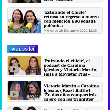
Miércoles 12 Junio 2024 18:19
"Estirando el Chicle"
retrasa su regreso a marzo
con mención a su sonada
polémica
Miércoles 28 Diciembre 2022 12:28
VÍDEOS (3)
'Estirando el chicle', el
podcast de Carolina
Iglesias y Victoria Martín,
02:36
salta a Movistar Plus+
17 de octubre 2024
Victoria Martín a Carolina
Iglesias ('Roast Battle'):
"En dos años compartirás
05:05
cajero con los triunfitos"
11 de noviembre 2019