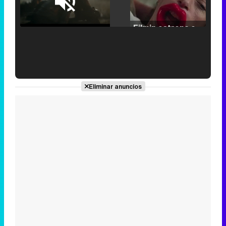
Loaded
:
25.30%
/
Unmute
Filmin estrena el tráiler de 'Millennial Mal', su nueva comedia universitaria de la mano de Lorena Iglesias
'120 Minutos' celebra sus 2.000 programas en Telemadrid con un vídeo del día a día en la redacción
Eliminar anuncios
Tráiler de '33 días', la nueva serie de Atresplayer con Julián Villagrán y José Manuel Poga
Tráiler en catalán de 'Ravalear', la nueva serie de HBO Max sobre los fondos buitre