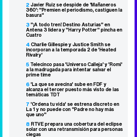
2
Javier Ruiz se despide de 'Mañaneros
360': "Premien el periodismo, castiguen la
basura"
3
"¡A todo tren! Destino Asturias" en
Antena 3 lidera y "Harry Potter" pincha en
Cuatro
4
Charlie Gillespie y Justice Smith se
incorporan a la temporada 2 de 'Heated
Rivalry'
5
Telecinco pasa 'Universo Calleja' y 'Romi'
a la madrugada para intentar salvar el
prime time
6
'La que se avecina' sube en FDF y
alcanza el tercer puesto más visto de las
temáticas TDT
7
'Ordena tu vida' se estrena discreto en
La 1 y no puede con "Padre no hay más
que uno"
8
RTVE prepara una cobertura del eclipse
solar con una retransmisión para personas
ciegas