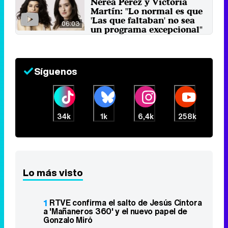
Nerea Pérez y Victoria
Martín: "Lo normal es que
'Las que faltaban' no sea
06:03
un programa excepcional"
26 de abril 2019
Síguenos
34k
1k
6,4k
258k
Lo más visto
1
RTVE confirma el salto de Jesús Cintora
a 'Mañaneros 360' y el nuevo papel de
Gonzalo Miró