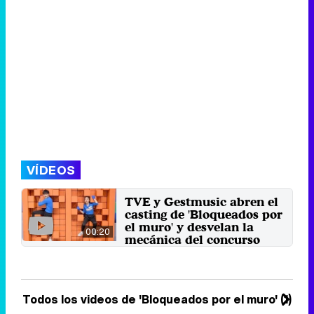
VÍDEOS
TVE y Gestmusic abren el
casting de 'Bloqueados por
el muro' y desvelan la
00:20
mecánica del concurso
Este game show japonés, que se
emitirá este verano en La 1,
combinará conocimientos, ...
29 de mayo 2020
Todos los videos de 'Bloqueados por el muro' (1)