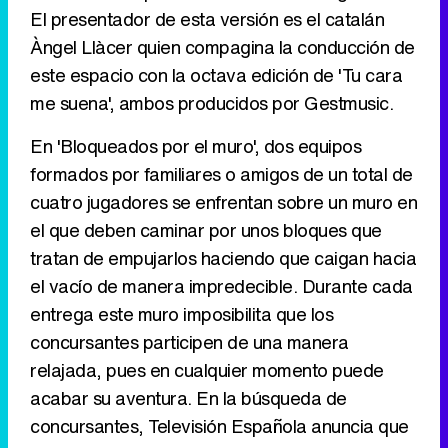
El presentador de esta versión es el catalán
Tráiler en catalán de 'Ravalear', la nueva serie de HBO Max sobre los fondos buitre
Àngel Llàcer quien compagina la conducción de
este espacio con la octava edición de 'Tu cara
me suena', ambos producidos por Gestmusic.
Tráiler de la tercera temporada de 'The Walking Dead: Dead City' de AMC+
En 'Bloqueados por el muro', dos equipos
formados por familiares o amigos de un total de
cuatro jugadores se enfrentan sobre un muro en
el que deben caminar por unos bloques que
Canción ganadora de Eurovisión 2026: DARA con "Bangaranga" por Bulgaria
tratan de empujarlos haciendo que caigan hacia
el vacío de manera impredecible. Durante cada
entrega este muro imposibilita que los
concursantes participen de una manera
relajada, pues en cualquier momento puede
acabar su aventura. En la búsqueda de
concursantes, Televisión Española anuncia que