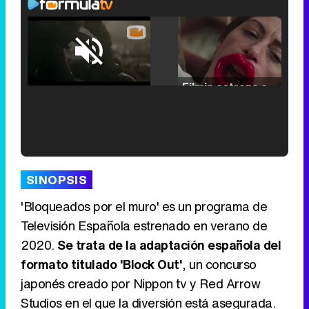
Loaded
:
25.30%
/
Unmute
Filmin estrena el tráiler de 'Millennial Mal', su nueva comedia universitaria de la mano de Lorena Iglesias
'120 Minutos' celebra sus 2.000 programas en Telemadrid con un vídeo del día a día en la redacción
SINOPSIS
'Bloqueados por el muro' es un programa de
Televisión Española estrenado en verano de
2020.
Se trata de la adaptación española del
Tráiler de '33 días', la nueva serie de Atresplayer con Julián Villagrán y José Manuel Poga
formato titulado 'Block Out'
, un concurso
japonés creado por Nippon tv y Red Arrow
Studios en el que la diversión está asegurada.