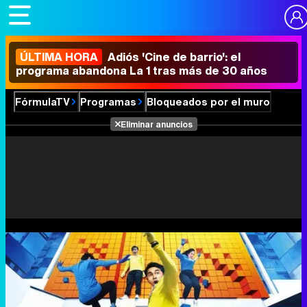
ÚLTIMA HORA
Adiós 'Cine de barrio': el
programa abandona La 1 tras más de 30 años
FórmulaTV
Programas
Bloqueados por el muro
Eliminar anuncios