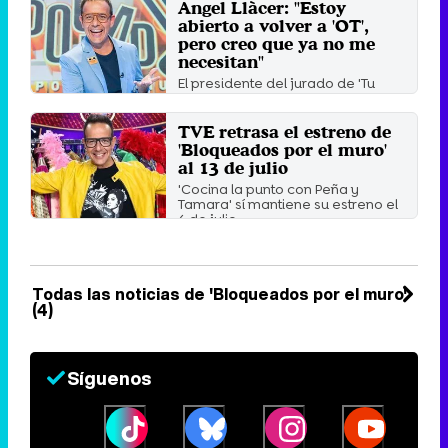
Àngel Llàcer: "Estoy
abierto a volver a 'OT',
pero creo que ya no me
necesitan"
El presidente del jurado de 'Tu
cara me suena' se pone al frente
del concurso 'Bloqueados ...
TVE retrasa el estreno de
Lunes 13 Julio 2020 10:30
'Bloqueados por el muro'
al 13 de julio
'Cocina la punto con Peña y
Tamara' sí mantiene su estreno el
6 de julio.
Viernes 3 Julio 2020 12:02
Todas las noticias de 'Bloqueados por el muro'
(4)
Síguenos