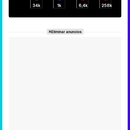
34k
1k
6,4k
258k
Eliminar anuncios