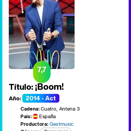
7,7
¡Boom!
Título:
2014 - Act
Año:
Cadena:
Cuatro, Antena 3
País:
España
Productora:
Gestmusic