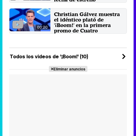
En su estreno, el concurso
presentado ahora por Christian
Christian Gálvez muestra
Gálvez enfrentará a dos de ...
el idéntico plató de
3 de septiembre 2024
'¡Boom!' en la primera
00:20
promo de Cuatro
El presentador hace una llamada
de acción para presentarse al
casting.
16 de agosto 2024
Todos los videos de '¡Boom!' (10)
Eliminar anuncios