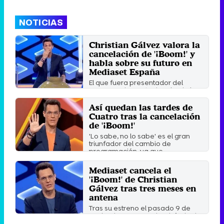
NOTICIAS
Christian Gálvez valora la
cancelación de '¡Boom!' y
habla sobre su futuro en
Mediaset España
El que fuera presentador del
concurso de Cuatro ha alzado la
voz tras el final del ...
Así quedan las tardes de
Jueves 12 Diciembre 2024 17:30
Cuatro tras la cancelación
de '¡Boom!'
'Lo sabe, no lo sabe' es el gran
triunfador del cambio de
programación, ya que ...
Jueves 5 Diciembre 2024 17:43
Mediaset cancela el
'¡Boom!' de Christian
Gálvez tras tres meses en
antena
Tras su estreno el pasado 9 de
noviembre, '¡Boom!' ha dejado de
grabar nuevos programas.