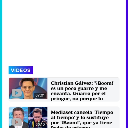
VÍDEOS
Christian Gálvez: "¡Boom!'
es un poco guarro y me
encanta. Guarro por el
07:01
pringue, no porque lo
presente en bolas"
El presentador estrena nueva
Mediaset cancela 'Tiempo
etapa tras la cancelación de '25
al tiempo' y lo sustituye
palabras' y habla del ...
por '¡Boom!', que ya tiene
10 de septiembre 2024
00:10
fecha de estreno