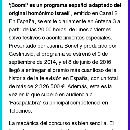
'¡Boom!' es un programa español adaptado del
original homónimo israelí
, emitido en Canal 2.
En España, se emite diariamente en Antena 3 a
Tráiler de '33 días', la nueva serie de Atresplayer con Julián Villagrán y José Manuel Poga
partir de las 20:00 horas, de lunes a viernes,
salvo festivos o acontecimientos especiales.
Presentado por Juanra Bonet y producido por
Gestmusic, el programa se estrenó el 9 de
Tráiler en catalán de 'Ravalear', la nueva serie de HBO Max sobre los fondos buitre
septiembre de 2014, y el 8 de junio de 2016
llegó a entregar el premio más cuantioso de la
historia de la televisión en España, con un total
de más de 2.326.500 €. Además, esta es la
Tráiler de la tercera temporada de 'The Walking Dead: Dead City' de AMC+
vez en la que superó en audiencia a
'Pasapalabra', su principal competencia en
Telecinco.
Canción ganadora de Eurovisión 2026: DARA con "Bangaranga" por Bulgaria
La mecánica del concurso es bien sencilla. El