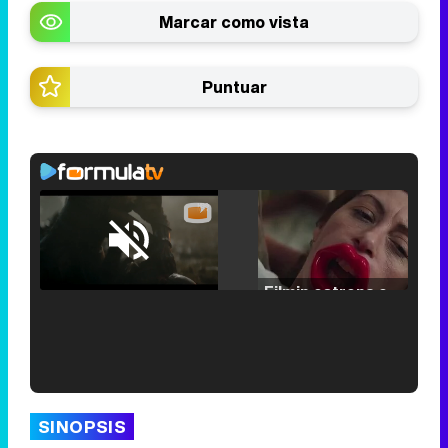
Marcar como vista
Puntuar
Loaded
:
25.30%
/
Unmute
Filmin estrena el tráiler de 'Millennial Mal', su nueva comedia universitaria de la mano de Lorena Iglesias
'120 Minutos' celebra sus 2.000 programas en Telemadrid con un vídeo del día a día en la redacción
SINOPSIS