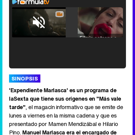
Loaded
:
25.30%
/
Unmute
Filmin estrena el tráiler de 'Millennial Mal', su nueva comedia universitaria de la mano de Lorena Iglesias
'120 Minutos' celebra sus 2.000 programas en Telemadrid con un vídeo del día a día en la redacción
SINOPSIS
'Expendiente Marlasca' es un programa de
laSexta que tiene sus orígenes en "Más vale
tarde"
, el magacín informativo que se emite de
Tráiler de '33 días', la nueva serie de Atresplayer con Julián Villagrán y José Manuel Poga
lunes a viernes en la misma cadena y que es
presentado por Mamen Mendizábal e Hilario
Pino.
Manuel Marlasca era el encargado de