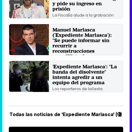
y pide su ingreso en
prisión
La Fiscalía alude a la grabación
realizada al bailarín donde
parece estar negociando ...
Manuel Marlasca
Miércoles 16 Diciembre 2020 15:26
('Expediente Marlasca'):
"Se puede informar sin
recurrir a
reconstrucciones
amarillistas"
El reconocido periodista hace
'Expediente Marlasca': "La
balance de la primera temporada
banda del disolvente"
de su exitoso formato de ...
intenta agredir a un
Domingo 16 Septiembre 2018 10:02
equipo del programa
Los reporteros de laSexta
tuvieron que salir corriendo por
miedo de ser agredidos por ...
Lunes 4 Junio 2018 10:09
Todas las noticias de 'Expediente Marlasca' (9)