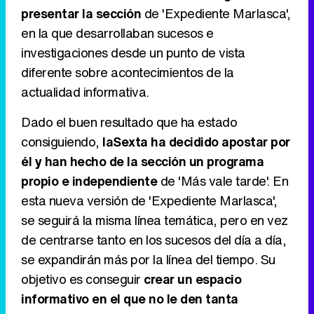
presentar la sección
de 'Expediente Marlasca',
Tráiler en catalán de 'Ravalear', la nueva serie de HBO Max sobre los fondos buitre
en la que desarrollaban sucesos e
investigaciones desde un punto de vista
diferente sobre acontecimientos de la
actualidad informativa.
Tráiler de la tercera temporada de 'The Walking Dead: Dead City' de AMC+
Dado el buen resultado que ha estado
consiguiendo,
laSexta ha decidido apostar por
él y han hecho de la sección un programa
Canción ganadora de Eurovisión 2026: DARA con "Bangaranga" por Bulgaria
propio e independiente
de 'Más vale tarde'. En
esta nueva versión de 'Expediente Marlasca',
se seguirá la misma línea temática, pero en vez
de centrarse tanto en los sucesos del día a día,
se expandirán más por la línea del tiempo. Su
objetivo es conseguir
crear un espacio
informativo en el que no le den tanta