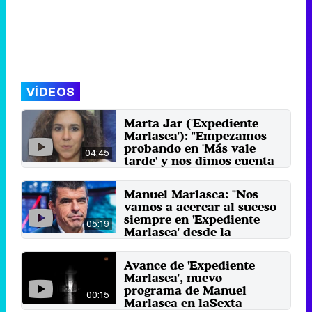
VÍDEOS
Marta Jar ('Expediente
Marlasca'): "Empezamos
probando en 'Más vale
04:45
tarde' y nos dimos cuenta
que interesaba"
La directora del formato nos
Manuel Marlasca: "Nos
habla de los posibles puntos
vamos a acercar al suceso
fuertes del programa, de la ...
siempre en 'Expediente
3 de diciembre 2017
05:19
Marlasca' desde la
información"
El presentador y jefe de
Avance de 'Expediente
investigación de laSexta nos
Marlasca', nuevo
habla sobre el salto de la ...
programa de Manuel
26 de noviembre 2017
00:15
Marlasca en laSexta