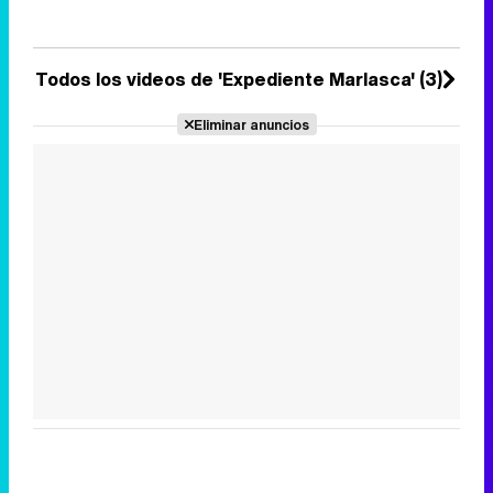
La cadena ha separado esta
sección del magacín diario 'Más
vale tarde' y ha creado ...
18 de noviembre 2017
Todos los videos de 'Expediente Marlasca' (3)
Eliminar anuncios