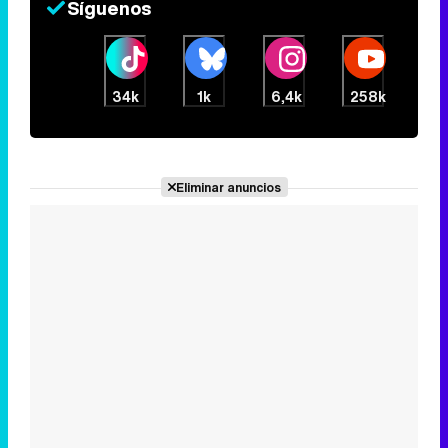
Síguenos
34k
1k
6,4k
258k
Eliminar anuncios