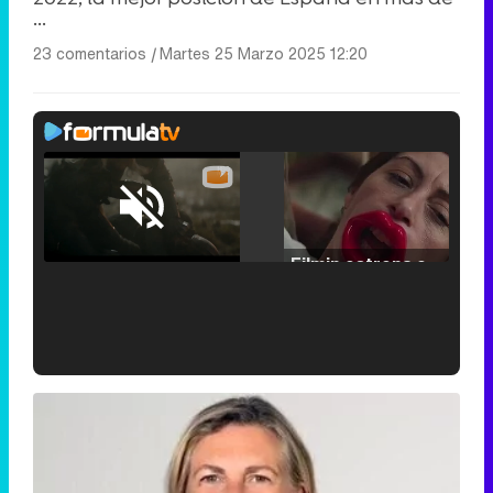
...
23 comentarios
|
Martes 25 Marzo 2025 12:20
Loaded
:
25.30%
/
Unmute
Filmin estrena el tráiler de 'Millennial Mal', su nueva comedia universitaria de la mano de Lorena Iglesias
'120 Minutos' celebra sus 2.000 programas en Telemadrid con un vídeo del día a día en la redacción