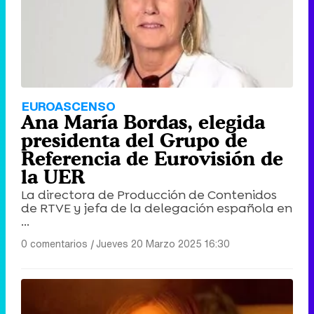
Tráiler de '33 días', la nueva serie de Atresplayer con Julián Villagrán y José Manuel Poga
Tráiler en catalán de 'Ravalear', la nueva serie de HBO Max sobre los fondos buitre
EUROASCENSO
Ana María Bordas, elegida
presidenta del Grupo de
Referencia de Eurovisión de
la UER
Tráiler de la tercera temporada de 'The Walking Dead: Dead City' de AMC+
La directora de Producción de Contenidos
de RTVE y jefa de la delegación española en
...
0 comentarios
|
Jueves 20 Marzo 2025 16:30
Canción ganadora de Eurovisión 2026: DARA con "Bangaranga" por Bulgaria