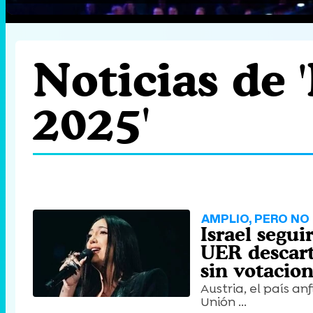
Noticias de 
2025'
AMPLIO, PERO N
Israel segu
UER descart
sin votacio
Austria, el país a
Unión ...