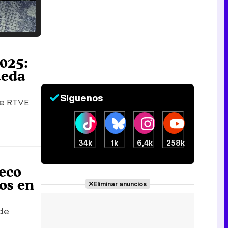
Tráiler en catalán de 'Ravalear', la nueva serie de HBO Max sobre los fondos buitre
025:
ueda
Síguenos
de RTVE
Tráiler de la tercera temporada de 'The Walking Dead: Dead City' de AMC+
34k
1k
6,4k
258k
ueco
Canción ganadora de Eurovisión 2026: DARA con "Bangaranga" por Bulgaria
ños en
Eliminar anuncios
 de