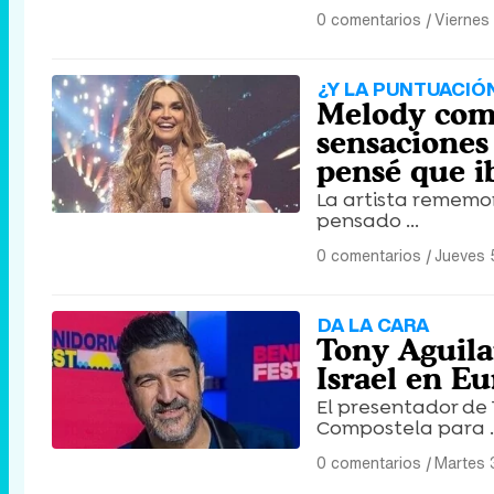
0 comentarios
|
Viernes
¿Y LA PUNTUACIÓ
Melody comp
sensaciones
pensé que i
La artista rememor
pensado ...
0 comentarios
|
Jueves 
DA LA CARA
Tony Aguila
Israel en Eu
El presentador de
Compostela para ..
0 comentarios
|
Martes 