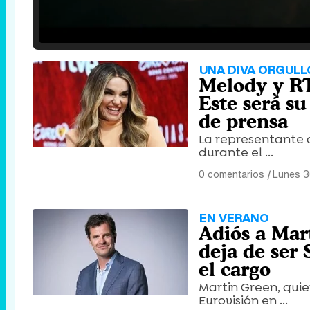
Loaded
:
25.30%
/
Unmute
UNA DIVA ORGUL
Melody y RT
Este será s
de prensa
La representante 
durante el ...
0 comentarios
|
Lunes 3
EN VERANO
Adiós a Mar
deja de ser 
el cargo
Martin Green, quie
Eurovisión en ...