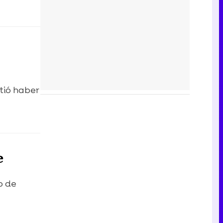
tió haber
e
o de