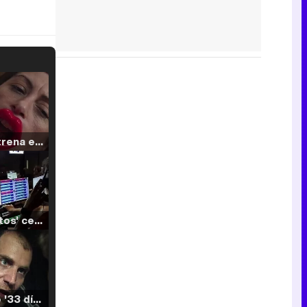
Filmin estrena el tráiler de 'Millennial Mal', su nueva comedia universitaria de la mano de Lorena Iglesias
'120 Minutos' celebra sus 2.000 programas en Telemadrid con un vídeo del día a día en la redacción
Tráiler de '33 días', la nueva serie de Atresplayer con Julián Villagrán y José Manuel Poga