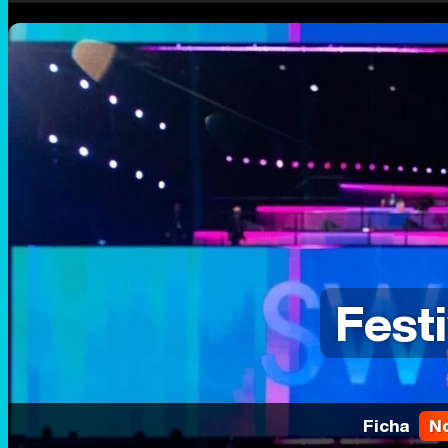
Fest
Ficha
No