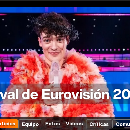
ival de Eurovisión 2
ticias
Fotos
Vídeos
Equipo
Críticas
Comu