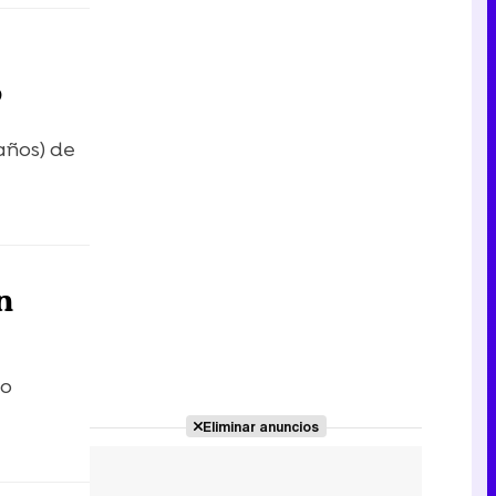
o
años) de
n
co
Eliminar anuncios