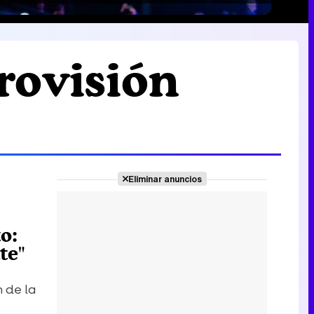
urovisión
Eliminar anuncios
o:
te"
n de la