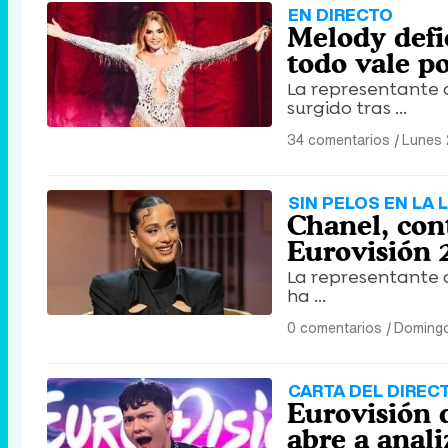
EN DIRECTO
Melody defi
todo vale po
La representante 
surgido tras ...
34 comentarios
|
Lunes 
SIN PELOS EN LA
Chanel, con
Eurovisión 
La representante de
ha ...
0 comentarios
|
Domingo
CARTA DEL DIREC
Eurovisión d
abre a anali