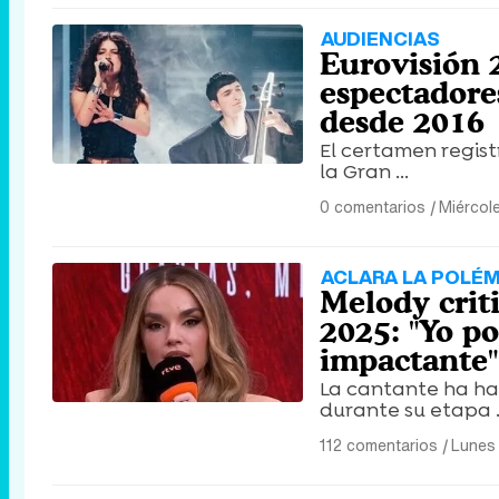
AUDIENCIAS
Eurovisión 
espectadore
desde 2016
El certamen regist
la Gran ...
0 comentarios
|
Miércol
ACLARA LA POLÉM
Melody crit
2025: "Yo p
impactante"
La cantante ha hab
durante su etapa .
112 comentarios
|
Lunes