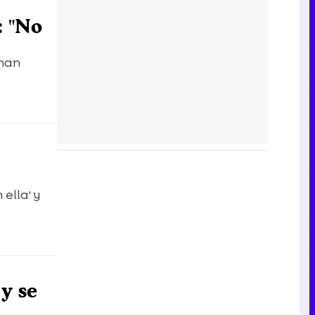
: "No
 han
ella' y
 y se