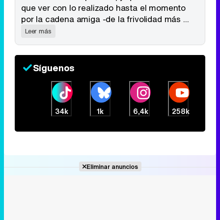
que ver con lo realizado hasta el momento
por la cadena amiga -de la frivolidad más ...
Leer más
Tráiler de la tercera temporada de 'The Walking Dead: Dead City' de AMC+
Síguenos
Canción ganadora de Eurovisión 2026: DARA con "Bangaranga" por Bulgaria
34k
1k
6,4k
258k
Eliminar anuncios