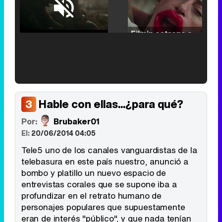
Loaded
:
25.30%
/
Unmute
Filmin estrena el tráiler de 'Millennial Mal', su nueva comedia universitaria de la mano de Lorena Iglesias
'120 Minutos' celebra sus 2.000 programas en Telemadrid con un vídeo del día a día en la redacción
Hable con ellas...¿para qué?
3
Por:
Brubaker01
El:
20/06/2014 04:05
Tráiler de '33 días', la nueva serie de Atresplayer con Julián Villagrán y José Manuel Poga
Tele5 uno de los canales vanguardistas de la
telebasura en este país nuestro, anunció a
bombo y platillo un nuevo espacio de
entrevistas corales que se supone iba a
profundizar en el retrato humano de
Tráiler en catalán de 'Ravalear', la nueva serie de HBO Max sobre los fondos buitre
personajes populares que supuestamente
eran de interés "público", y que nada tenían