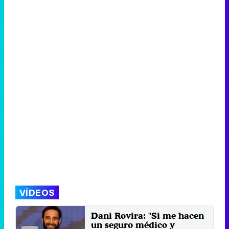
Tráiler de la tercera temporada de 'The Walking Dead: Dead City' de AMC+
Canción ganadora de Eurovisión 2026: DARA con "Bangaranga" por Bulgaria
VÍDEOS
Dani Rovira: "Si me hacen
un seguro médico y