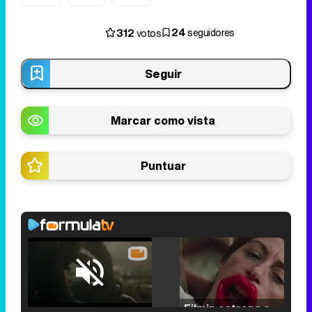
24
312
seguidores
votos
Seguir
Marcar como vista
Puntuar
Loaded
:
25.30%
/
Unmute
Filmin estrena el tráiler de 'Millennial Mal', su nueva comedia universitaria de la mano de Lorena Iglesias