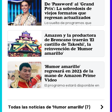
De 'Password' al 'Grand
Prix': La sobredosis de
viejos formatos que
regresan actualizados
La vuelta de programas que
creíamos haber dejado atrás se
ha convertido en fiel ...
Amazon y la productora
Martes 13 Junio 2023 11:54
de Broncano traerán 'El
castillo de Takeshi', la
reinvención de 'Humor
amarillo'
El popular formato, conocido
previamente en España como
'Humor amarillo'
'Humor amarillo', vuelve este ...
regresará en 2023 de la
Miércoles 25 Enero 2023 12:39
mano de Amazon Prime
Video
El programa estará disponible en
más de doscientos cuarenta
mercados.
Miércoles 30 Marzo 2022 11:00
Todas las noticias de 'Humor amarillo' (7)