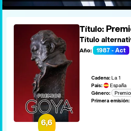
Premi
Título:
Título alternati
1987 - Act
Año:
Cadena:
La 1
País:
España
Género:
Premio
Primera emisión:
6,6