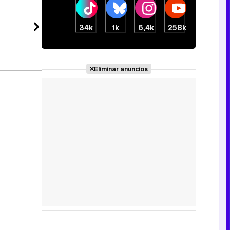
34k
1k
6,4k
258k
Eliminar anuncios