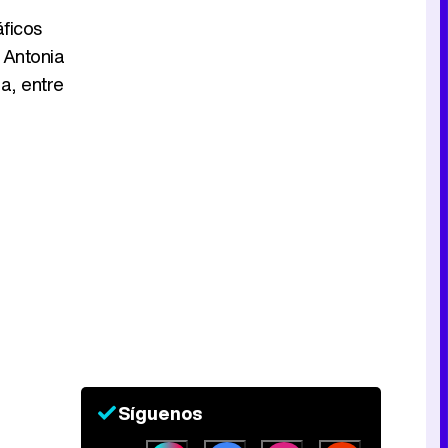
áficos
 Antonia
a, entre
Síguenos