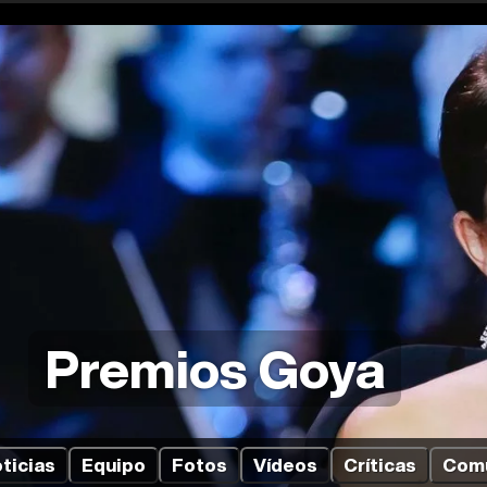
Premios Goya
ticias
Equipo
Fotos
Vídeos
Críticas
Com