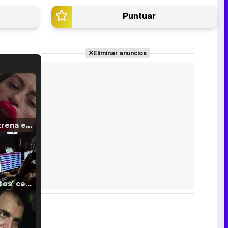
Puntuar
Eliminar anuncios
Filmin estrena el tráiler de 'Millennial Mal', su nueva comedia universitaria de la mano de Lorena Iglesias
'120 Minutos' celebra sus 2.000 programas en Telemadrid con un vídeo del día a día en la redacción