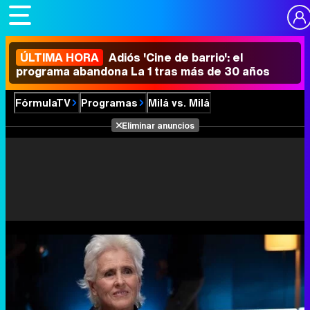
ÚLTIMA HORA
Adiós 'Cine de barrio': el
programa abandona La 1 tras más de 30 años
FórmulaTV
Programas
Milá vs. Milá
Eliminar anuncios