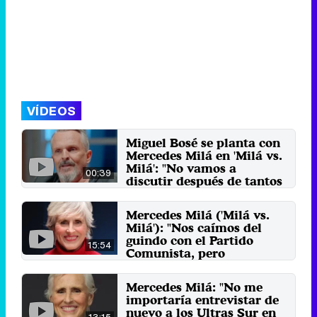
VÍDEOS
Miguel Bosé se planta con
Mercedes Milá en 'Milá vs.
Milá': "No vamos a
00:39
discutir después de tantos
años"
El cantante será el primer invitado
Mercedes Milá ('Milá vs.
de la tercera temporada del
Milá'): "Nos caímos del
programa de entrevistas ...
guindo con el Partido
11 de abril 2023
15:54
Comunista, pero
reconozco su labor"
El formato de Zanskar
Mercedes Milá: "No me
Producciones llega a Movistar+
importaría entrevistar de
con invitados como Pedro J. ...
nuevo a los Ultras Sur en
30 de mayo 2022