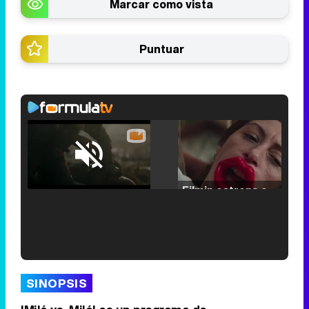
Marcar como vista
Puntuar
Loaded
:
25.30%
/
Unmute
Filmin estrena el tráiler de 'Millennial Mal', su nueva comedia universitaria de la mano de Lorena Iglesias
'120 Minutos' celebra sus 2.000 programas en Telemadrid con un vídeo del día a día en la redacción
SINOPSIS