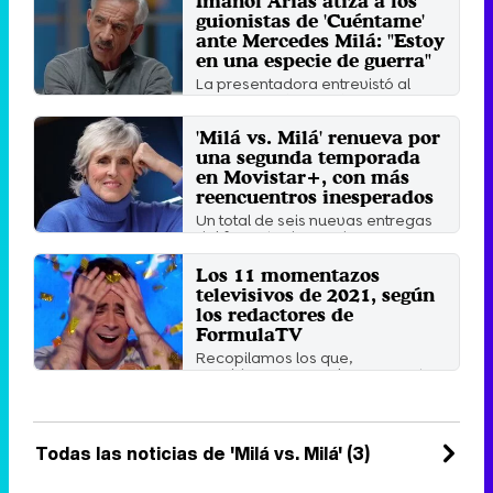
Imanol Arias atiza a los
guionistas de 'Cuéntame'
ante Mercedes Milá: "Estoy
en una especie de guerra"
La presentadora entrevistó al
actor en 'Milá vs. Milá', donde el
leonés volvió a ...
'Milá vs. Milá' renueva por
Martes 28 Junio 2022 02:21
una segunda temporada
en Movistar+, con más
reencuentros inesperados
Un total de seis nuevas entregas
del formato de Zanskar
Producciones verán la luz en #0.
Los 11 momentazos
Miércoles 9 Febrero 2022 15:02
televisivos de 2021, según
los redactores de
FormulaTV
Recopilamos los que,
consideramos, son los momentos
más destacados del año 2021 en
...
Martes 21 Diciembre 2021 11:52
Todas las noticias de 'Milá vs. Milá' (3)