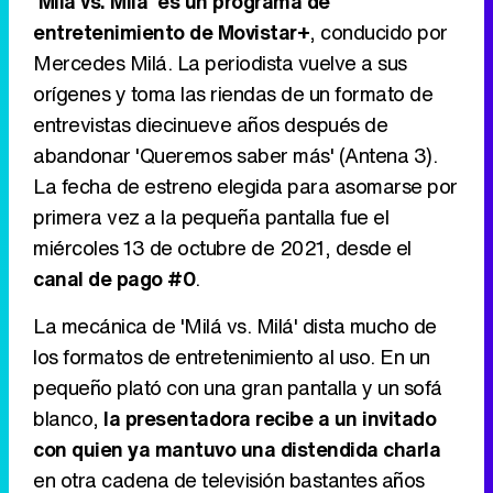
'Milá vs. Milá' es un programa de
entretenimiento de Movistar+
, conducido por
Mercedes Milá. La periodista vuelve a sus
Tráiler de '33 días', la nueva serie de Atresplayer con Julián Villagrán y José Manuel Poga
orígenes y toma las riendas de un formato de
entrevistas diecinueve años después de
abandonar 'Queremos saber más' (Antena 3).
La fecha de estreno elegida para asomarse por
Tráiler en catalán de 'Ravalear', la nueva serie de HBO Max sobre los fondos buitre
primera vez a la pequeña pantalla fue el
miércoles 13 de octubre de 2021, desde el
canal de pago #0
.
Tráiler de la tercera temporada de 'The Walking Dead: Dead City' de AMC+
La mecánica de 'Milá vs. Milá' dista mucho de
los formatos de entretenimiento al uso. En un
pequeño plató con una gran pantalla y un sofá
blanco,
la presentadora recibe a un invitado
Canción ganadora de Eurovisión 2026: DARA con "Bangaranga" por Bulgaria
con quien ya mantuvo una distendida charla
en otra cadena de televisión bastantes años