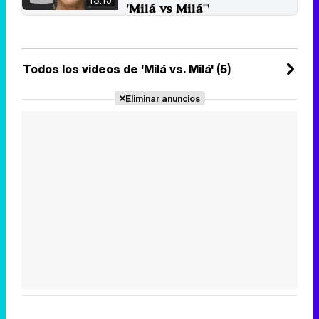
13:15
'Milá vs Milá'"
La periodista aúna presente y
pasado desde el formato de
Zanskar Producciones.
13 de octubre 2021
Todos los videos de 'Milá vs. Milá' (5)
Eliminar anuncios