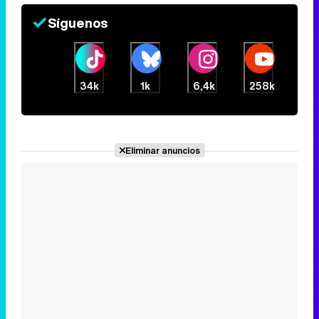
Síguenos
34k
1k
6,4k
258k
Eliminar anuncios