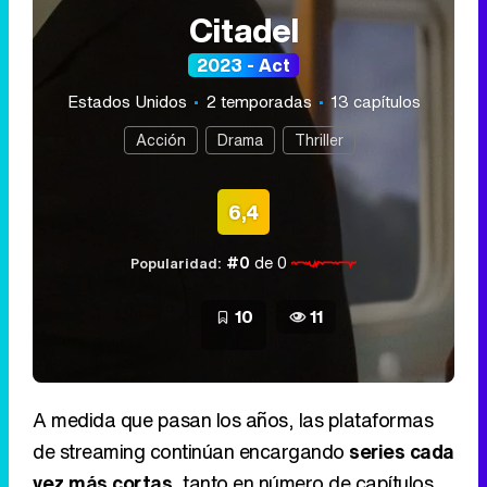
Citadel
2023 - Act
Estados Unidos
2 temporadas
13 capítulos
Acción
Drama
Thriller
6,4
#0
de 0
Popularidad:
10
11
A medida que pasan los años, las plataformas
de streaming continúan encargando
series cada
vez más cortas
, tanto en número de capítulos