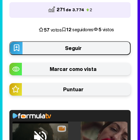
271
de 3.774
2
12
5
57
seguidores
vistos
votos
Seguir
Marcar como vista
Puntuar