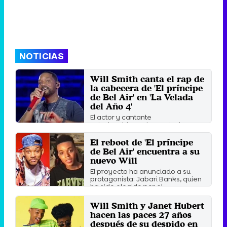
NOTICIAS
Will Smith canta el rap de
la cabecera de 'El príncipe
de Bel Air' en 'La Velada
del Año 4'
El actor y cantante
estadounidense ha contado con
la compañía de su hijo Jaden
Smith en ...
El reboot de 'El príncipe
Domingo 14 Julio 2024 13:00
de Bel Air' encuentra a su
nuevo Will
El proyecto ha anunciado a su
protagonista: Jabari Banks, quien
ha sido elegido por el ...
Miércoles 1 Septiembre 2021 17:25
Will Smith y Janet Hubert
hacen las paces 27 años
después de su despido en