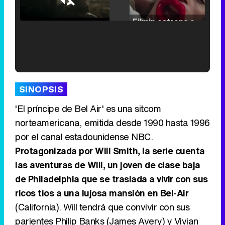
Loaded
:
25.30%
/
Unmute
Filmin estrena el tráiler de 'Millennial Mal', su nueva comedia universitaria de la mano de Lorena Iglesias
'120 Minutos' celebra sus 2.000 programas en Telemadrid con un vídeo del día a día en la redacción
SINOPSIS
'El príncipe de Bel Air' es una sitcom
norteamericana, emitida desde 1990 hasta 1996
por el canal estadounidense NBC.
Tráiler de '33 días', la nueva serie de Atresplayer con Julián Villagrán y José Manuel Poga
Protagonizada por Will Smith, la serie cuenta
las aventuras de Will, un joven de clase baja
de Philadelphia que se traslada a vivir con sus
ricos tíos a una lujosa mansión en Bel-Air
Tráiler en catalán de 'Ravalear', la nueva serie de HBO Max sobre los fondos buitre
(California). Will tendrá que convivir con sus
parientes Philip Banks (James Avery) y Vivian