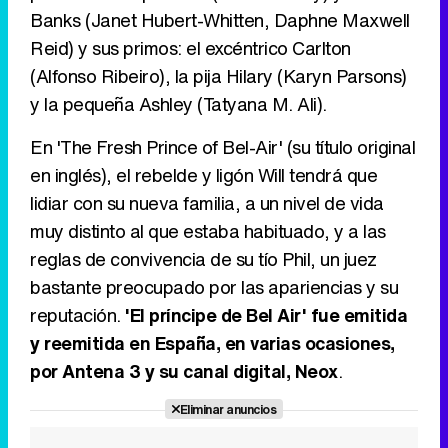
Banks (Janet Hubert-Whitten, Daphne Maxwell
Reid) y sus primos: el excéntrico Carlton
Tráiler de la tercera temporada de 'The Walking Dead: Dead City' de AMC+
(Alfonso Ribeiro), la pija Hilary (Karyn Parsons)
y la pequeña Ashley (Tatyana M. Ali).
En 'The Fresh Prince of Bel-Air' (su título original
Canción ganadora de Eurovisión 2026: DARA con "Bangaranga" por Bulgaria
en inglés), el rebelde y ligón Will tendrá que
lidiar con su nueva familia, a un nivel de vida
muy distinto al que estaba habituado, y a las
reglas de convivencia de su tío Phil, un juez
bastante preocupado por las apariencias y su
reputación.
'El príncipe de Bel Air' fue emitida
y reemitida en España, en varias ocasiones,
por Antena 3 y su canal digital, Neox
.
Eliminar anuncios