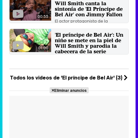
Will Smith canta la
a excepción de Phil ...
sintonía de 'El Príncipe de
14 de noviembre 2020
Bel Air' con Jimmy Fallon
00:55
El actor protagonista de la
popular serie vuelve a cantar la
sintonía en el programa de ...
'El príncipe de Bel Air': Un
25 de marzo 2018
niño se mete en la piel de
Will Smith y parodia la
01:00
cabecera de la serie
Una madre, por el cumpleaños de
su hijo, le graba interpretando el
arranque de la serie ...
4 de mayo 2017
Todos los videos de 'El príncipe de Bel Air' (3)
Eliminar anuncios