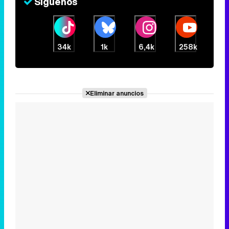
Síguenos
34k
1k
6,4k
258k
Eliminar anuncios