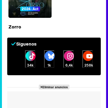
2024- Act
Zorro
Síguenos
34k
1k
6,4k
258k
Eliminar anuncios