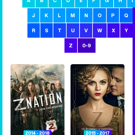
A
B
C
D
E
F
G
H
I
J
K
L
M
N
O
P
Q
R
S
T
U
V
W
X
Y
Z
0-9
2014 - 2018
2015 - 2017