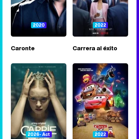
2020
2022
Caronte
Carrera al éxito
2026- Act
2022