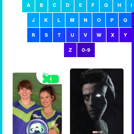
A
B
C
D
E
F
G
H
I
J
K
L
M
N
O
P
Q
R
S
T
U
V
W
X
Y
Z
0-9