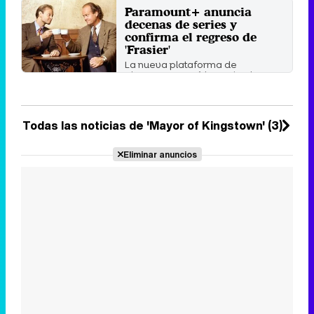
Paramount+ anuncia
Miércoles 2 Febrero 2022 16:43
decenas de series y
confirma el regreso de
'Frasier'
La nueva plataforma de
ViacomCBS será lanzada el
próximo 4 de marzo.
Jueves 25 Febrero 2021 04:31
Todas las noticias de 'Mayor of Kingstown' (3)
Eliminar anuncios