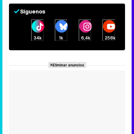
Síguenos
34k
1k
6,4k
258k
Eliminar anuncios