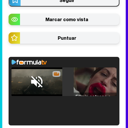
Seguir
Marcar como vista
Puntuar
Loaded
:
29.30%
/
Unmute
Filmin estrena el tráiler de 'Millennial Mal', su nueva comedia universitaria de la mano de Lorena Iglesias