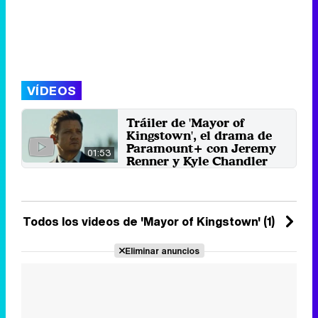
VÍDEOS
Tráiler de 'Mayor of
Kingstown', el drama de
Paramount+ con Jeremy
01:53
Renner y Kyle Chandler
El creador de 'Yellowstone', Taylor
Sheridan, disecciona el sistema
penitenciario en ...
1 de septiembre 2021
Todos los videos de 'Mayor of Kingstown' (1)
Eliminar anuncios