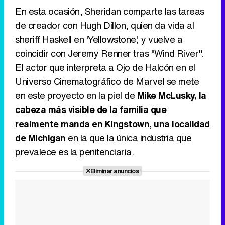
Canción ganadora de Eurovisión 2026: DARA con "Bangaranga" por Bulgaria
En esta ocasión, Sheridan comparte las tareas
de creador con Hugh Dillon, quien da vida al
sheriff Haskell en 'Yellowstone', y vuelve a
coincidir con Jeremy Renner tras "Wind River".
El actor que interpreta a Ojo de Halcón en el
Universo Cinematográfico de Marvel se mete
en este proyecto en la piel de
Mike McLusky, la
cabeza más visible de la familia que
realmente manda en Kingstown, una localidad
de Michigan
en la que la única industria que
prevalece es la penitenciaria.
Eliminar anuncios