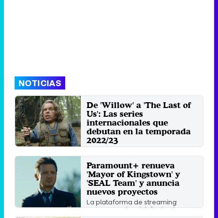
NOTICIAS
De 'Willow' a 'The Last of
Us': Las series
internacionales que
debutan en la temporada
2022/23
Recopilamos las nuevas series
extranjeras que los espectadores
Paramount+ renueva
podrán disfrutar a lo ...
'Mayor of Kingstown' y
Domingo 25 Septiembre 2022 09:57
'SEAL Team' y anuncia
nuevos proyectos
La plataforma de streaming
avanza en el reciclaje de algunas
de sus franquicias clásicas ...