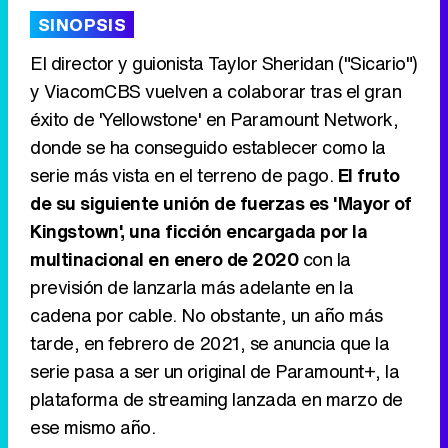
'120 Minutos' celebra sus 2.000 programas en Telemadrid con un vídeo del día a día en la redacción
SINOPSIS
El director y guionista Taylor Sheridan ("Sicario")
y ViacomCBS vuelven a colaborar tras el gran
éxito de 'Yellowstone' en Paramount Network,
Tráiler de '33 días', la nueva serie de Atresplayer con Julián Villagrán y José Manuel Poga
donde se ha conseguido establecer como la
serie más vista en el terreno de pago.
El fruto
de su siguiente unión de fuerzas es 'Mayor of
Kingstown', una ficción encargada por la
Tráiler en catalán de 'Ravalear', la nueva serie de HBO Max sobre los fondos buitre
multinacional en enero de 2020
con la
previsión de lanzarla más adelante en la
cadena por cable. No obstante, un año más
tarde, en febrero de 2021, se anuncia que la
Tráiler de la tercera temporada de 'The Walking Dead: Dead City' de AMC+
serie pasa a ser un original de Paramount+, la
plataforma de streaming lanzada en marzo de
ese mismo año.