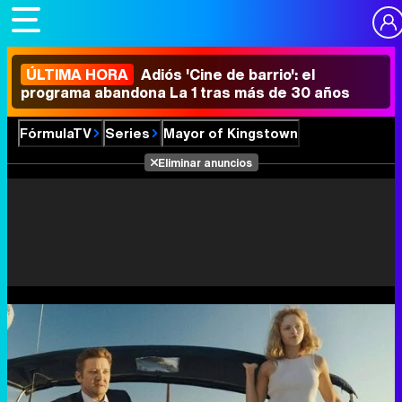
ÚLTIMA HORA
Adiós 'Cine de barrio': el
programa abandona La 1 tras más de 30 años
FórmulaTV
Series
Mayor of Kingstown
Eliminar anuncios