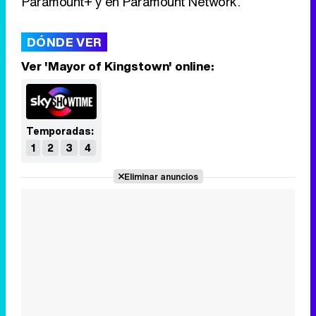
Paramount+ y en Paramount Network.
DÓNDE VER
Ver 'Mayor of Kingstown' online:
Temporadas:
1
2
3
4
Eliminar anuncios