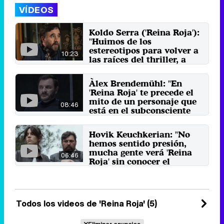
VÍDEOS
Koldo Serra ('Reina Roja'):
"Huimos de los
estereotipos para volver a
10:23
las raíces del thriller, a
Hitchcock"
El director nos cuenta junto a la
Àlex Brendemühl: "En
showrunner Amaya Muruzabal y
'Reina Roja' te precede el
el guionista Salvador ...
mito de un personaje que
5 de marzo 2024
08:46
está en el subconsciente
de la gente"
El actor nos cuenta junto a Nacho
Hovik Keuchkerian: "No
Fresneda y Celia Freijeiro cómo
hemos sentido presión,
han trabajado sus ...
mucha gente verá 'Reina
2 de marzo 2024
06:46
Roja' sin conocer el
universo"
El actor forma tándem junto a
Vicky Luengo para interpretar a
los protagonistas de la ...
Todos los videos de 'Reina Roja' (5)
29 de febrero 2024