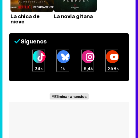
La chica de
La novia gitana
nieve
Síguenos
34k
1k
6,4k
258k
Eliminar anuncios