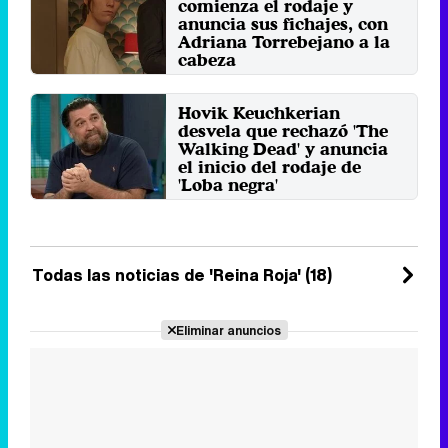
comienza el rodaje y
Miércoles 1 Enero 2025 11:53
anuncia sus fichajes, con
Adriana Torrebejano a la
cabeza
La segunda temporada de la
serie de Prime Video traslada sus
Hovik Keuchkerian
grabaciones a Málaga, donde ...
desvela que rechazó 'The
Miércoles 13 Noviembre 2024 15:00
Walking Dead' y anuncia
el inicio del rodaje de
'Loba negra'
El actor visitó 'La revuelta' junto a
Milena Smit, cuya mención del
actor Norman Reedus ...
Miércoles 9 Octubre 2024 03:43
Todas las noticias de 'Reina Roja' (18)
Eliminar anuncios