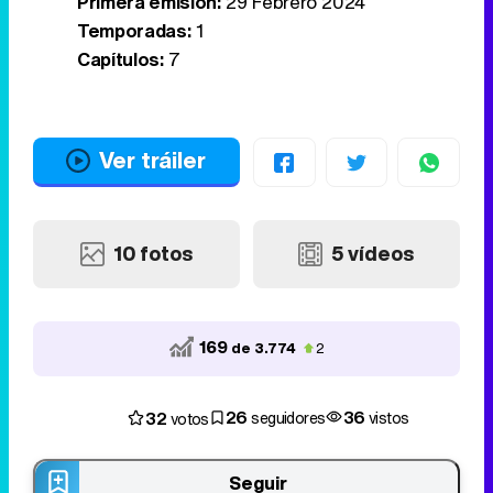
Primera emisión:
29 Febrero 2024
Temporadas:
1
Capítulos:
7
Ver tráiler
10 fotos
5 vídeos
169
de 3.774
2
26
36
32
seguidores
vistos
votos
Seguir