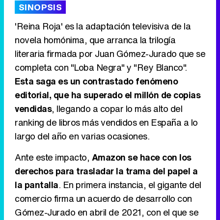
SINOPSIS
'Reina Roja' es la adaptación televisiva de la
novela homónima, que arranca la trilogía
literaria firmada por Juan Gómez-Jurado que se
Tráiler de '33 días', la nueva serie de Atresplayer con Julián Villagrán y José Manuel Poga
completa con "Loba Negra" y "Rey Blanco".
Esta saga es un contrastado fenómeno
editorial, que ha superado el millón de copias
vendidas
, llegando a copar lo más alto del
Tráiler en catalán de 'Ravalear', la nueva serie de HBO Max sobre los fondos buitre
ranking de libros más vendidos en España a lo
largo del año en varias ocasiones.
Ante este impacto,
Amazon se hace con los
Tráiler de la tercera temporada de 'The Walking Dead: Dead City' de AMC+
derechos para trasladar la trama del papel a
la pantalla
. En primera instancia, el gigante del
comercio firma un acuerdo de desarrollo con
Gómez-Jurado en abril de 2021, con el que se